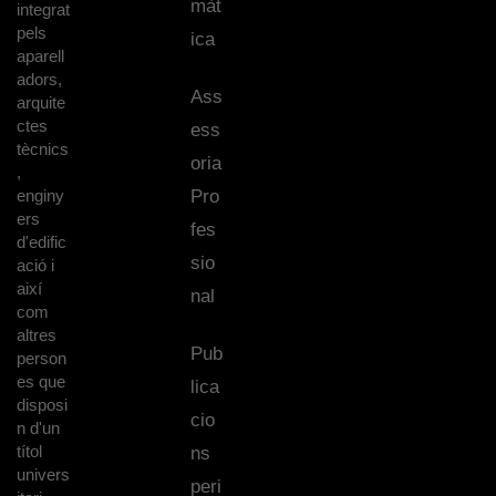
màt
integrat
pels
ica
aparell
adors,
Ass
arquite
ctes
ess
tècnics
oria
,
enginy
Pro
ers
fes
d'edific
sio
ació i
així
nal
com
altres
Pub
person
es que
lica
disposi
cio
n d'un
títol
ns
univers
peri