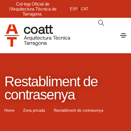
Col·legi Oficial de
l’Arquitectura Tècnica de
ESP
|
CAT
Tarragona
Restabliment de
contrasenya
Home
Zona privada
Restabliment de contrasenya