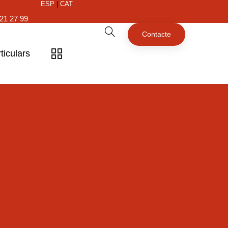
ESP
|
CAT
21 27 99
Contacte
ticulars