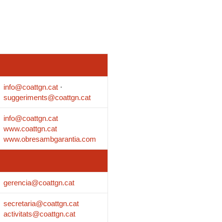
i
n
info@coattgn.cat
·
k
suggeriments@coattgn.cat
info@coattgn.cat
e
www.coattgn.cat
www.obresambgarantia.com
d
i
gerencia@coattgn.cat
secretaria@coattgn.cat
n
activitats@coattgn.cat