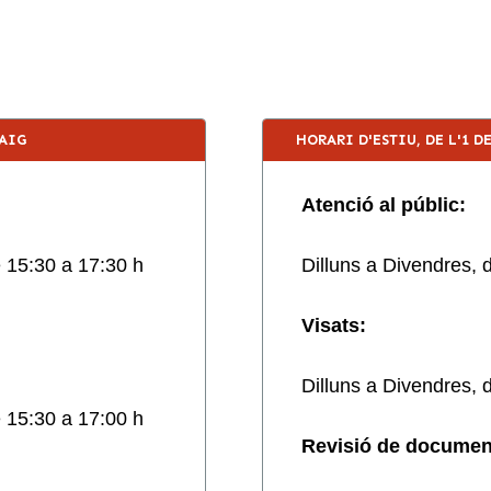
MAIG
HORARI D'ESTIU, DE L'1 D
Atenció al públic:
e 15:30 a 17:30 h
Dilluns a Divendres, 
Visats:
Dilluns a Divendres, 
e 15:30 a 17:00 h
Revisió de document