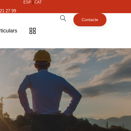
ESP
|
CAT
21 27 99
Contacte
ticulars