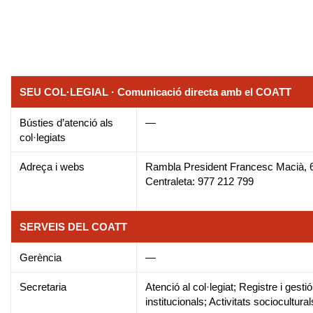
SEU COL·LEGIAL · Comunicació directa amb el COATT
Bústies d’atenció als
—
col·legiats
Adreça i webs
Rambla President Francesc Macià, 
Centraleta: 977 212 799
SERVEIS DEL COATT
Gerència
—
Secretaria
Atenció al col·legiat; Registre i gest
institucionals; Activitats sociocultural