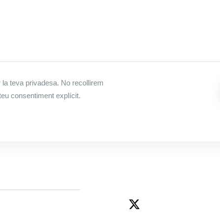
a teva privadesa. No recollirem
teu consentiment explícit.
F
X
I
Y