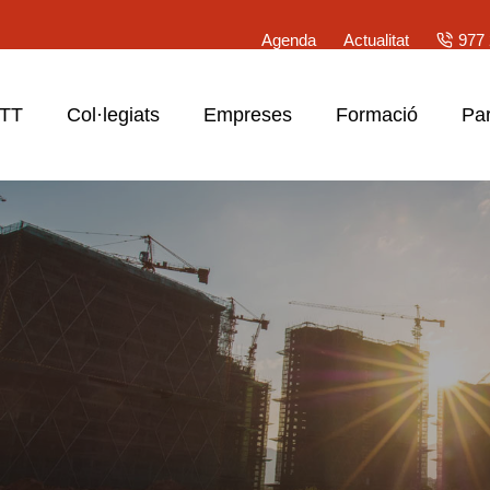
Agenda
Actualitat
977 
ATT
Col·legiats
Empreses
Formació
Par