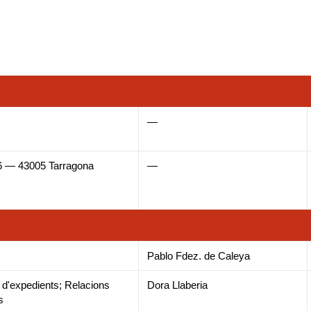
a
-
n
o
c
t
s
u
—
e
w
t
t
6 — 43005 Tarragona
b
—
i
a
u
o
t
g
b
o
t
r
e
Pablo Fdez. de Caleya
ió d'expedients; Relacions
Dora Llaberia
k
e
a
s