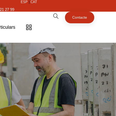
ESP
|
CAT
21 27 99
Contacte
ticulars