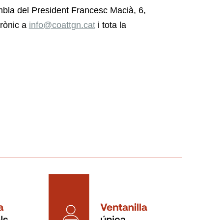
mbla del President Francesc Macià, 6,
trònic a
info@coattgn.cat
i tota la