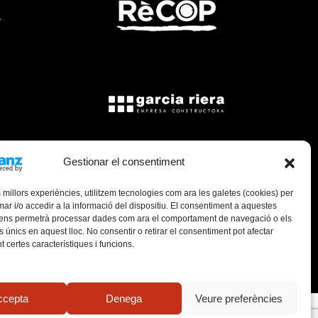
Gestionar el consentiment
s millors experiències, utilitzem tecnologies com ara les galetes (cookies) per
 i/o accedir a la informació del dispositiu. El consentiment a aquestes
 ens permetrà processar dades com ara el comportament de navegació o els
s únics en aquest lloc. No consentir o retirar el consentiment pot afectar
 certes característiques i funcions.
 web
Avís Legal
Política de cookies (UE)
ccepta
Denega
Veure preferències