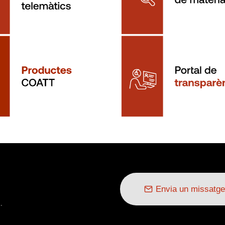
Envia un missatge
.