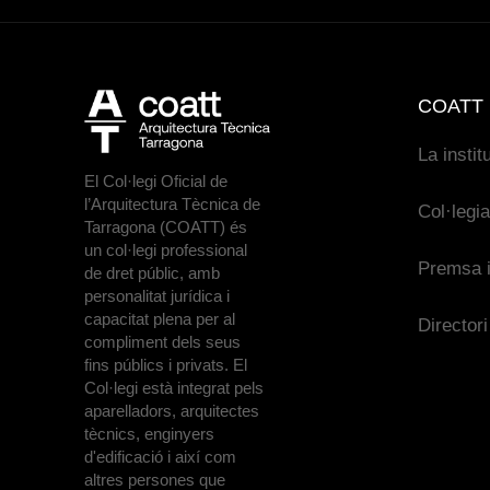
COATT
La instit
El Col·legi Oficial de
l’Arquitectura Tècnica de
Col·legi
Tarragona (COATT) és
un col·legi professional
Premsa i
de dret públic, amb
personalitat jurídica i
capacitat plena per al
Directori
compliment dels seus
fins públics i privats. El
Col·legi està integrat pels
aparelladors, arquitectes
tècnics, enginyers
d'edificació i així com
altres persones que