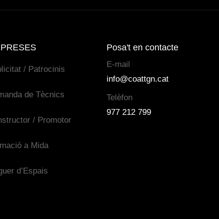
PRESES
Posa't en contacte
E-mail
licitat / Patrocinis
info@coattgn.cat
manda de Tècnics
Telèfon
977 212 799
structor / Promotor
mació a Mida
guer d’Espais