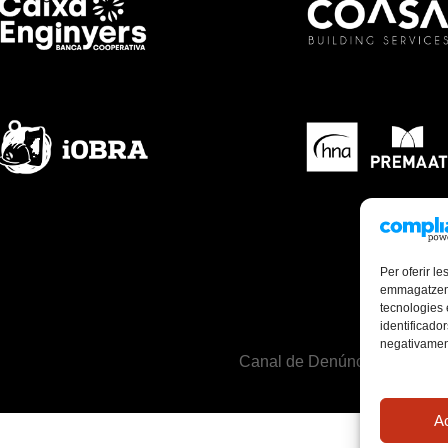
Per oferir le
emmagatzemar
tecnologies
identificador
negativament
Canal de Denúncies
Mapa
A