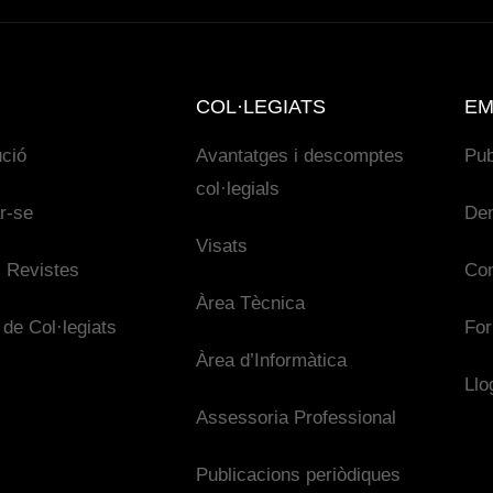
COL·LEGIATS
EM
ució
Avantatges i descomptes
Pub
col·legials
ar-se
De
Visats
 Revistes
Con
Àrea Tècnica
 de Col·legiats
For
Àrea d’Informàtica
Llo
Assessoria Professional
Publicacions periòdiques