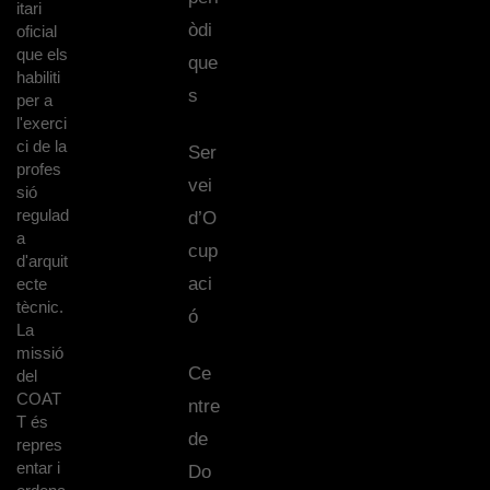
itari
òdi
oficial
que els
que
habiliti
s
per a
l'exerci
ci de la
Ser
profes
vei
sió
regulad
d’O
a
cup
d'arquit
aci
ecte
tècnic.
ó
La
missió
Ce
del
COAT
ntre
T és
de
repres
entar i
Do