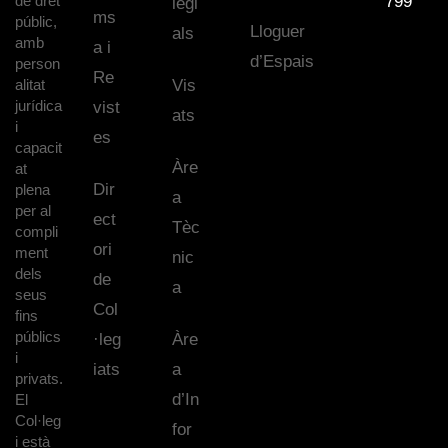
de dret
799
legi
ms
públic,
Lloguer
als
amb
a i
d’Espais
person
Re
alitat
Vis
jurídica
vist
ats
i
es
capacit
Àre
at
Dir
plena
a
per al
ect
Tèc
compli
ori
ment
nic
dels
de
a
seus
Col
fins
públics
·leg
Àre
i
iats
a
privats.
d’In
El
Col·leg
for
i està