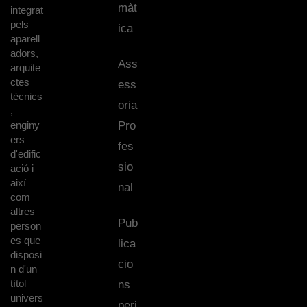
màt
integrat
pels
ica
aparell
adors,
Ass
arquite
ctes
ess
tècnics
oria
,
enginy
Pro
ers
fes
d'edific
sio
ació i
així
nal
com
altres
Pub
person
es que
lica
disposi
cio
n d'un
títol
ns
univers
peri