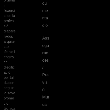
ordena
cu
r
l'exerci
me
ci de la
nta
profes
ció
sió
d'apare
llador,
Ass
arquite
egu
cte
tècnic i
ran
enginy
ces
er
d'edific
/
ació
Pre
per tal
visi
d'acon
seguir
ó
la seva
Mút
promo
ció
ua
tècnica