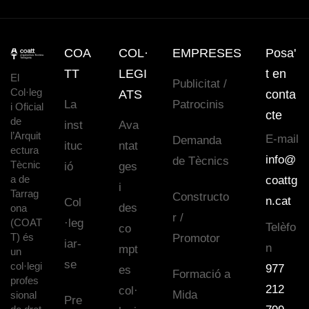
COA
COL·
EMPRESES
Posa'
TT
LEGI
t en
El
Publicitat /
Col·leg
ATS
conta
La
Patrocinis
i Oficial
cte
de
inst
Ava
l’Arquit
E-mail
Demanda
ituc
ntat
ectura
info@
de Tècnics
Tècnic
ió
ges
a de
coattg
i
Tarrag
Constructo
n.cat
Col
des
ona
r /
(COAT
·leg
Telèfo
co
T) és
Promotor
iar-
n
mpt
un
se
col·legi
977
es
Formació a
profes
212
col·
Mida
sional
Pre