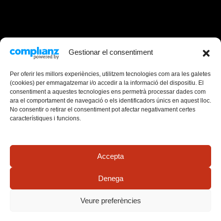
Gestionar el consentiment
Per oferir les millors experiències, utilitzem tecnologies com ara les galetes
(cookies) per emmagatzemar i/o accedir a la informació del dispositiu. El
consentiment a aquestes tecnologies ens permetrà processar dades com
ara el comportament de navegació o els identificadors únics en aquest lloc.
No consentir o retirar el consentiment pot afectar negativament certes
característiques i funcions.
Canal de Denúncies
Mapa web
Avís Legal
Política de cookies (UE)
Accepta
© Copyright 2026
(COATT)
Denega
Veure preferències