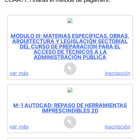
COAATT, i triaràs el mètode de pagament.