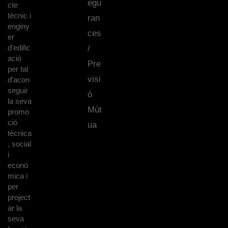
egu
cte
tècnic i
ran
enginy
ces
er
d'edific
/
ació
Pre
per tal
visi
d'acon
seguir
ó
la seva
Mút
promo
ció
ua
tècnica
, social
i
econò
mica i
per
project
ar la
seva