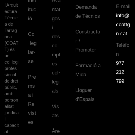
inst
Ava
l’Arquit
E-mail
Demanda
ituc
ntat
ectura
info@
de Tècnics
Tècnic
ió
ges
a de
coattg
i
Tarrag
Constructo
n.cat
Col
des
ona
r /
(COAT
·leg
Telèfo
co
T) és
Promotor
iar-
n
mpt
un
se
col·legi
977
es
Formació a
profes
212
col·
Mida
sional
Pre
de dret
799
legi
ms
públic,
Lloguer
als
amb
a i
d’Espais
person
Re
alitat
Vis
jurídica
vist
ats
i
es
capacit
Àre
at