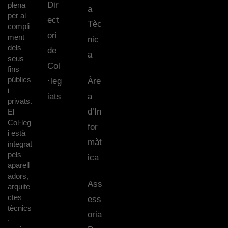
Dir
plena
a
per al
ect
Tèc
compli
ori
ment
nic
dels
de
a
seus
Col
fins
públics
·leg
Àre
i
iats
a
privats.
d’In
El
Col·leg
for
i està
màt
integrat
pels
ica
aparell
adors,
Ass
arquite
ctes
ess
tècnics
oria
,