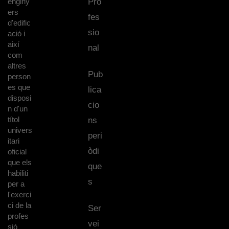
enginy
Pro
ers
fes
d'edific
sio
ació i
així
nal
com
altres
Pub
person
es que
lica
disposi
cio
n d'un
títol
ns
univers
peri
itari
òdi
oficial
que els
que
habiliti
s
per a
l'exerci
ci de la
Ser
profes
vei
sió