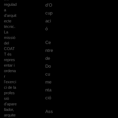
regulad
d’O
a
cup
d'arquit
aci
ecte
tècnic.
ó
La
missió
Ce
del
COAT
ntre
T és
de
repres
entar i
Do
ordena
cu
r
l'exerci
me
ci de la
nta
profes
ció
sió
d'apare
llador,
Ass
arquite