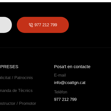
977 212 799
PRESES
Posa't en contacte
E-mail
licitat / Patrocinis
info@coattgn.cat
manda de Tècnics
Telèfon
977 212 799
structor / Promotor