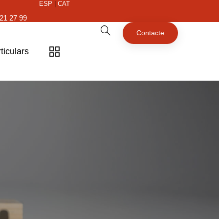
ESP
|
CAT
21 27 99
Contacte
ticulars