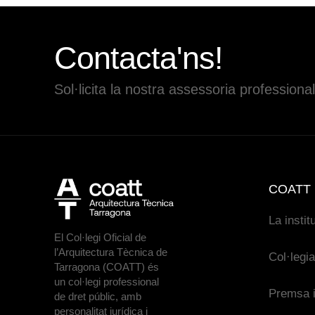
Contacta'ns!
Sol·licita la nostra assessoria professional
COATT
La instit
El Col·legi Oficial de
l’Arquitectura Tècnica de
Col·legi
Tarragona (COATT) és
un col·legi professional
Premsa i
de dret públic, amb
personalitat jurídica i