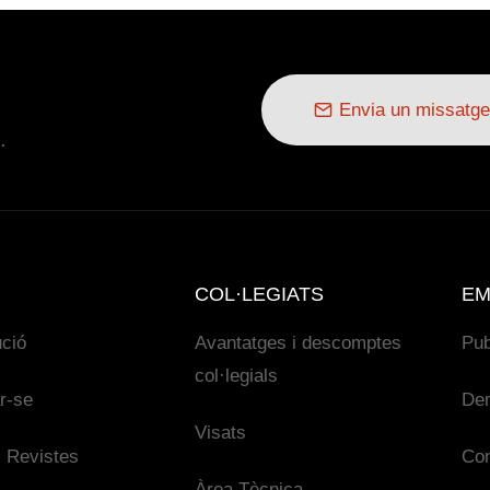
Envia un missatge
.
COL·LEGIATS
EM
ució
Avantatges i descomptes
Pub
col·legials
ar-se
De
Visats
 Revistes
Con
Àrea Tècnica