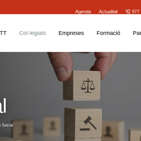
Agenda
Actualitat
977 
ATT
Col·legiats
Empreses
Formació
Par
l
ó Social