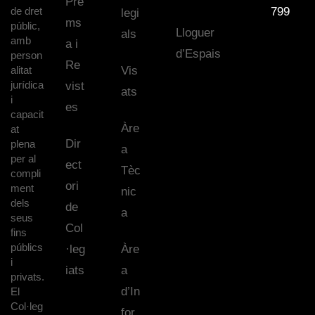
Pre
de dret
799
legi
ms
públic,
Lloguer
als
amb
a i
d’Espais
person
Re
alitat
Vis
jurídica
vist
ats
i
es
capacit
Àre
at
Dir
plena
a
per al
ect
Tèc
compli
ori
ment
nic
dels
de
a
seus
Col
fins
públics
·leg
Àre
i
iats
a
privats.
d’In
El
Col·leg
for