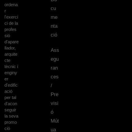
ordena
cu
r
l'exerci
me
ci de la
nta
profes
ció
sió
d'apare
llador,
Ass
arquite
egu
cte
tècnic i
ran
enginy
ces
er
d'edific
/
ació
Pre
per tal
visi
d'acon
seguir
ó
la seva
Mút
promo
ció
ua