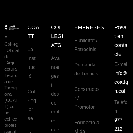
COA
COL·
EMPRESES
Posa'
TT
LEGI
t en
El
Publicitat /
Col·leg
ATS
conta
La
Patrocinis
i Oficial
cte
de
inst
Ava
l’Arquit
E-mail
Demanda
ituc
ntat
ectura
info@
de Tècnics
Tècnic
ió
ges
a de
coattg
i
Tarrag
Constructo
n.cat
Col
des
ona
r /
(COAT
·leg
Telèfo
co
T) és
Promotor
iar-
n
mpt
un
se
col·legi
977
es
Formació a
profes
212
col·
Mida
sional