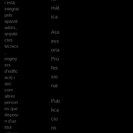
i està
màt
integrat
pels
ica
aparell
adors,
Ass
arquite
ctes
ess
tècnics
oria
,
enginy
Pro
ers
fes
d'edific
sio
ació i
així
nal
com
altres
Pub
person
es que
lica
disposi
cio
n d'un
títol
ns