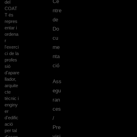
Ce
del
COAT
ntre
T és
de
repres
entar i
Do
ordena
cu
r
l'exerci
me
ci de la
nta
profes
ció
sió
d'apare
llador,
Ass
arquite
egu
cte
tècnic i
ran
enginy
ces
er
d'edific
/
ació
Pre
per tal
visi
d'acon