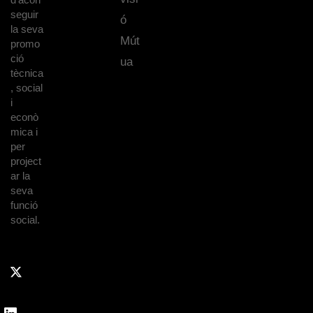
seguir
ó
la seva
Mút
promo
ció
ua
tècnica
, social
i
econò
mica i
per
project
ar la
seva
funció
social.