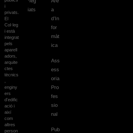
·leg
Àre
i
iats
a
privats.
d’In
El
Col·leg
for
i està
màt
integrat
pels
ica
aparell
adors,
Ass
arquite
ctes
ess
tècnics
oria
,
enginy
Pro
ers
fes
d'edific
sio
ació i
així
nal
com
altres
Pub
person