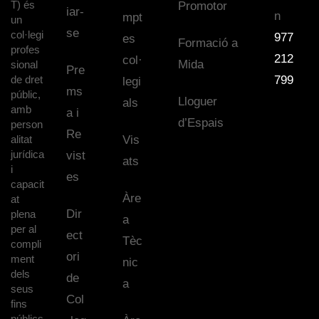
T) és
Promotor
iar-
n
mpt
un
se
col·legi
977
es
Formació a
profes
212
col·
Mida
sional
Pre
de dret
799
legi
ms
públic,
Lloguer
als
amb
a i
d’Espais
person
Re
alitat
Vis
jurídica
vist
ats
i
es
capacit
Àre
at
Dir
plena
a
per al
ect
Tèc
compli
ori
ment
nic
dels
de
a
seus
Col
fins
públics