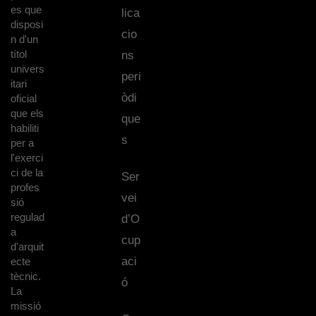
es que
lica
disposi
cio
n d'un
títol
ns
univers
peri
itari
òdi
oficial
que els
que
habiliti
s
per a
l'exerci
ci de la
Ser
profes
vei
sió
regulad
d’O
a
cup
d'arquit
aci
ecte
tècnic.
ó
La
missió