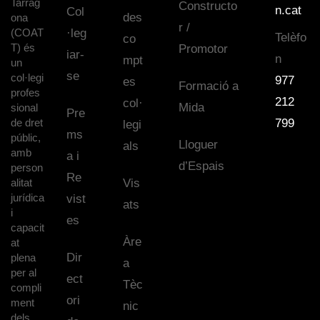
Tarrag
Constructo
n.cat
Col
des
ona
r /
(COAT
·leg
Telèfo
co
T) és
Promotor
iar-
n
mpt
un
se
col·legi
977
es
Formació a
profes
212
col·
Mida
sional
Pre
de dret
799
legi
ms
públic,
Lloguer
als
amb
a i
d’Espais
person
Re
alitat
Vis
jurídica
vist
ats
i
es
capacit
Àre
at
Dir
plena
a
per al
ect
Tèc
compli
ori
ment
nic
dels