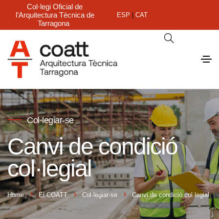
Col·legi Oficial de
l’Arquitectura Tècnica de
ESP
|
CAT
Tarragona
Col·legiar-se
Canvi de condició
col·legial
Home
El COATT
Col·legiar-se
Canvi de condició col·legial