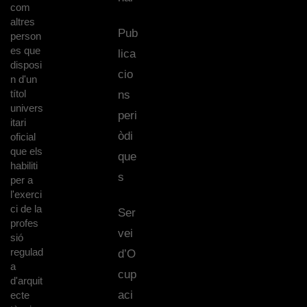
com
altres
Pub
person
es que
lica
disposi
cio
n d'un
títol
ns
univers
peri
itari
òdi
oficial
que els
que
habiliti
s
per a
l'exerci
ci de la
Ser
profes
vei
sió
regulad
d’O
a
cup
d'arquit
aci
ecte