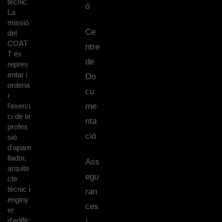
tècnic.
ó
La
missió
Ce
del
COAT
ntre
T és
de
repres
entar i
Do
ordena
cu
r
l'exerci
me
ci de la
nta
profes
ció
sió
d'apare
llador,
Ass
arquite
egu
cte
tècnic i
ran
enginy
ces
er
d'edific
/