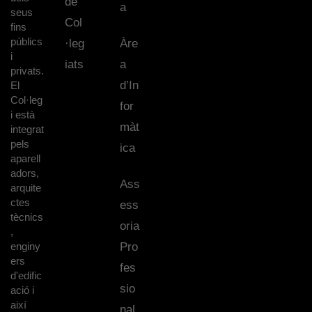
de
a
seus
Col
fins
públics
·leg
Àre
i
iats
a
privats.
d’In
El
Col·leg
for
i està
màt
integrat
pels
ica
aparell
adors,
Ass
arquite
ctes
ess
tècnics
oria
,
enginy
Pro
ers
fes
d'edific
sio
ació i
així
nal