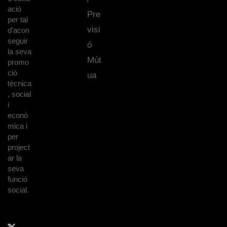
ació
Pre
per tal
visi
d'acon
seguir
ó
la seva
Mút
promo
ció
ua
tècnica
, social
i
econò
mica i
per
project
ar la
seva
funció
social.