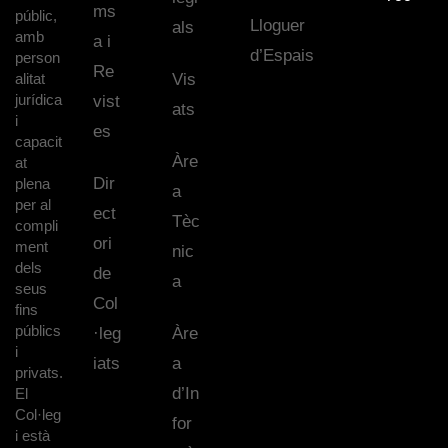
ms
públic,
Lloguer
als
amb
a i
d’Espais
person
Re
alitat
Vis
jurídica
vist
ats
i
es
capacit
Àre
at
Dir
plena
a
per al
ect
Tèc
compli
ori
ment
nic
dels
de
a
seus
Col
fins
públics
·leg
Àre
i
iats
a
privats.
d’In
El
Col·leg
for
i està