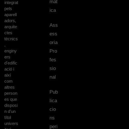
màt
integrat
pels
ica
aparell
adors,
Ass
arquite
ctes
ess
tècnics
oria
,
enginy
Pro
ers
fes
d'edific
sio
ació i
així
nal
com
altres
Pub
person
es que
lica
disposi
cio
n d'un
títol
ns
univers
peri