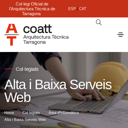
Col·legi Oficial de
l’Arquitectura Tècnica de
ESP
|
CAT
Tarragona
Col·legiats
Alta i Baixa Serveis
Web
Home
Col·legiats
Àrea d'Informàtica
Alta i Baixa Serveis Web