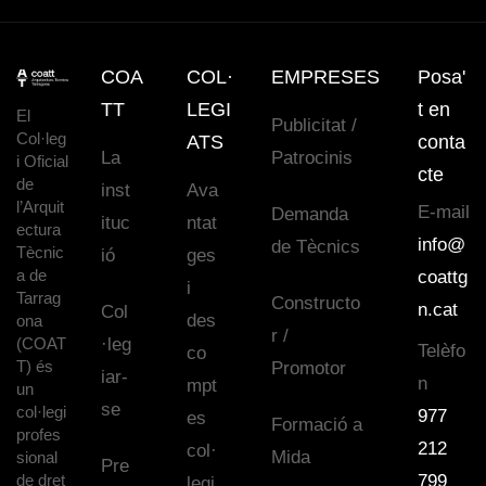
COA
COL·
EMPRESES
Posa'
TT
LEGI
t en
El
Publicitat /
Col·leg
ATS
conta
La
Patrocinis
i Oficial
cte
de
inst
Ava
l’Arquit
E-mail
Demanda
ituc
ntat
ectura
info@
de Tècnics
Tècnic
ió
ges
a de
coattg
i
Tarrag
Constructo
n.cat
Col
des
ona
r /
(COAT
·leg
Telèfo
co
T) és
Promotor
iar-
n
mpt
un
se
col·legi
977
es
Formació a
profes
212
col·
Mida
sional
Pre
de dret
799
legi