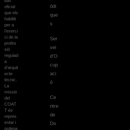
itari
òdi
oficial
que els
que
habiliti
s
per a
l'exerci
ci de la
Ser
profes
vei
sió
regulad
d’O
a
cup
d'arquit
aci
ecte
tècnic.
ó
La
missió
Ce
del
COAT
ntre
T és
de
repres
entar i
Do
ordena