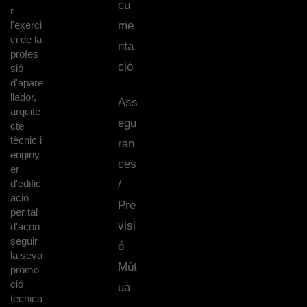
cu
r
l'exerci
me
ci de la
nta
profes
ció
sió
d'apare
llador,
Ass
arquite
egu
cte
tècnic i
ran
enginy
ces
er
d'edific
/
ació
Pre
per tal
visi
d'acon
seguir
ó
la seva
Mút
promo
ció
ua
tècnica