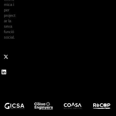
mica i
per
project
ar la
seva
funció
social.