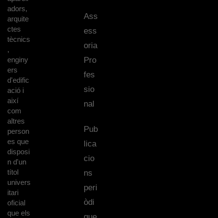
adors,
Ass
arquite
ctes
ess
tècnics
oria
,
enginy
Pro
ers
fes
d'edific
sio
ació i
així
nal
com
altres
Pub
person
es que
lica
disposi
cio
n d'un
títol
ns
univers
peri
itari
òdi
oficial
que els
que