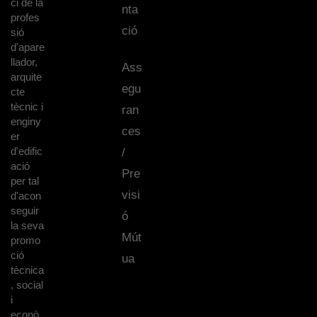
ci de la
nta
profes
ció
sió
d'apare
llador,
Ass
arquite
egu
cte
tècnic i
ran
enginy
ces
er
d'edific
/
ació
Pre
per tal
visi
d'acon
seguir
ó
la seva
Mút
promo
ció
ua
tècnica
, social
i
econò