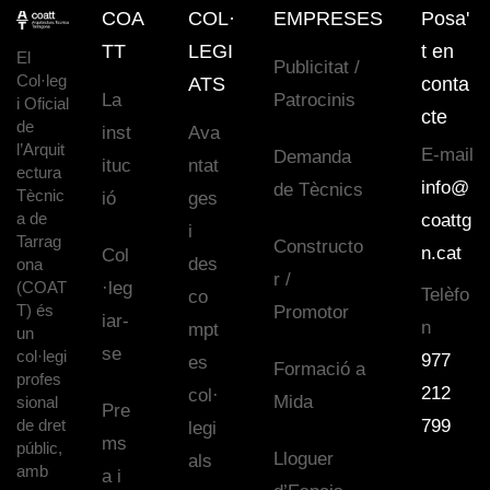
COA
COL·
EMPRESES
Posa'
TT
LEGI
t en
El
Publicitat /
Col·leg
ATS
conta
La
Patrocinis
i Oficial
cte
de
inst
Ava
l’Arquit
E-mail
Demanda
ituc
ntat
ectura
info@
de Tècnics
Tècnic
ió
ges
a de
coattg
i
Tarrag
Constructo
n.cat
Col
des
ona
r /
(COAT
·leg
Telèfo
co
T) és
Promotor
iar-
n
mpt
un
se
col·legi
977
es
Formació a
profes
212
col·
Mida
sional
Pre
de dret
799
legi
ms
públic,
Lloguer
als
amb
a i