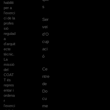
habiliti
s
per a
l'exerci
ci de la
Ser
profes
vei
sió
regulad
d’O
a
cup
d'arquit
aci
ecte
tècnic.
ó
La
missió
Ce
del
COAT
ntre
T és
de
repres
entar i
Do
ordena
cu
r
l'exerci
me