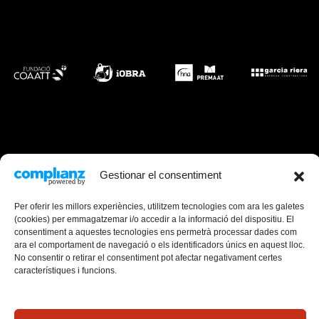
Gestionar el consentiment
Per oferir les millors experiències, utilitzem tecnologies com ara les galetes
(cookies) per emmagatzemar i/o accedir a la informació del dispositiu. El
consentiment a aquestes tecnologies ens permetrà processar dades com
ara el comportament de navegació o els identificadors únics en aquest lloc.
No consentir o retirar el consentiment pot afectar negativament certes
característiques i funcions.
Canal de Denúncies
Mapa web
Avís Legal
Política de cookies (UE)