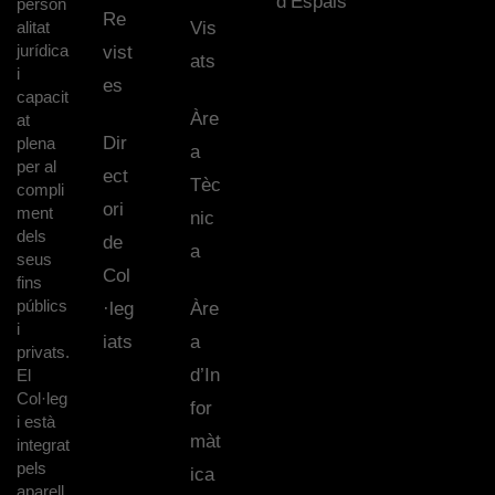
d’Espais
person
Re
alitat
Vis
jurídica
vist
ats
i
es
capacit
Àre
at
Dir
plena
a
per al
ect
Tèc
compli
ori
ment
nic
dels
de
a
seus
Col
fins
públics
·leg
Àre
i
iats
a
privats.
d’In
El
Col·leg
for
i està
màt
integrat
pels
ica
aparell