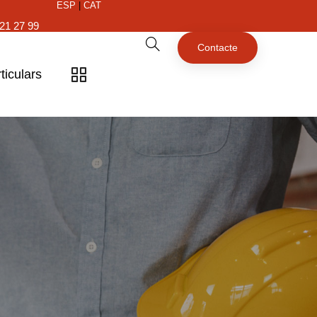
ESP
|
CAT
21 27 99
Contacte
ticulars