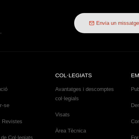
Envia un missatge
.
COL·LEGIATS
EM
ució
Avantatges i descomptes
Pub
col·legials
ar-se
De
Visats
 Revistes
Con
Àrea Tècnica
 de Col·legiats
For