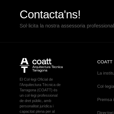
Contacta'ns!
Sol·licita la nostra assessoria professional
COATT
La instit
El Col·legi Oficial de
l’Arquitectura Tècnica de
Col·legi
Tarragona (COATT) és
un col·legi professional
Premsa i
de dret públic, amb
personalitat jurídica i
capacitat plena per al
Directori