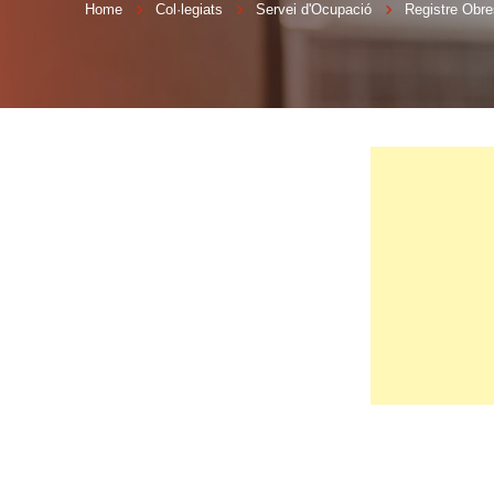
Home
Col·legiats
Servei d'Ocupació
Registre Obre