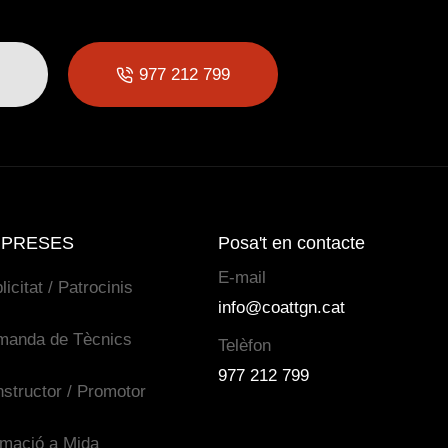
977 212 799
PRESES
Posa't en contacte
E-mail
licitat / Patrocinis
info@coattgn.cat
manda de Tècnics
Telèfon
977 212 799
structor / Promotor
mació a Mida