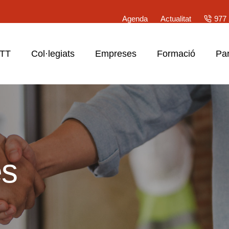
Agenda
Actualitat
977 
ATT
Col·legiats
Empreses
Formació
Par
es