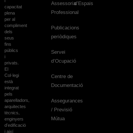
i
Assessoria
d’Espais
capacitat
Professional
plena
per al
compliment
Publicacions
dels
periòdiques
seus
fins
públics
Servei
i
d’Ocupació
privats.
El
Col·legi
Centre de
està
Documentació
integrat
pels
aparelladors,
Assegurances
arquitectes
/ Previsió
tècnics,
Mútua
enginyers
d'edificació
i així