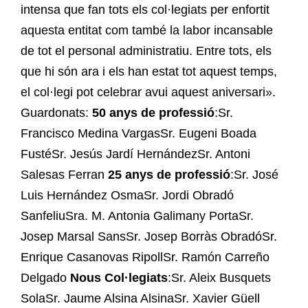
intensa que fan tots els col·legiats per enfortit
aquesta entitat com també la labor incansable
de tot el personal administratiu. Entre tots, els
que hi són ara i els han estat tot aquest temps,
el col·legi pot celebrar avui aquest aniversari».
Guardonats:
50 anys de professió
:Sr.
Francisco Medina VargasSr. Eugeni Boada
FustéSr. Jesús Jardí HernándezSr. Antoni
Salesas Ferran
25 anys de professió
:Sr. José
Luis Hernández OsmaSr. Jordi Obradó
SanfeliuSra. M. Antonia Galimany PortaSr.
Josep Marsal SansSr. Josep Borràs ObradóSr.
Enrique Casanovas RipollSr. Ramón Carreño
Delgado
Nous Col·legiats
:Sr. Aleix Busquets
SolaSr. Jaume Alsina AlsinaSr. Xavier Güell