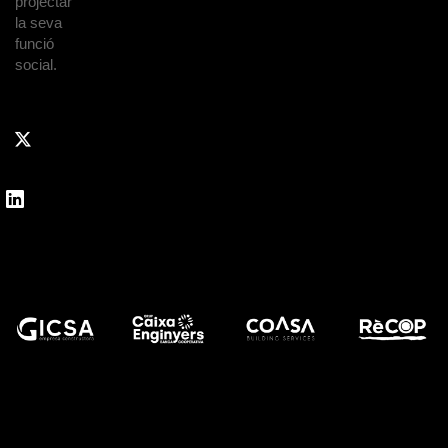
projectar
la seva
funció
social.