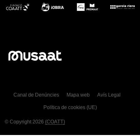
Canal de Denúncies
Mapa web
Avís Legal
Política de cookies (UE)
© Copyright 2026
(COATT)