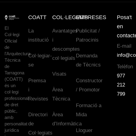
COATT
COL·LEGIATS
EMPRESES
Posa't
en
El
La
Avantatges
Publicitat /
Col·legi
contact
institució
i
Patrocinis
Oficial
E-mail
de
descomptes
l’Arquitectura
info@co
Col·legiar-
Demanda
col·legials
Tècnica
se
de Tècnics
de
Telèfon
Tarragona
Visats
977
(COATT)
Premsa
Constructor
212
és un
i
Àrea
/ Promotor
col·legi
799
professional
Revistes
Tècnica
de dret
Formació a
públic,
Directori
Àrea
Mida
amb
de
d’Informàtica
personalitat
jurídica
Lloguer
Col·legiats