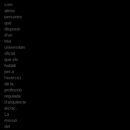
com
altres
persones
que
disposin
d'un
títol
universitari
oficial
que els
habiliti
per a
l'exercici
de la
professió
regulada
d'arquitecte
tècnic.
La
missió
del