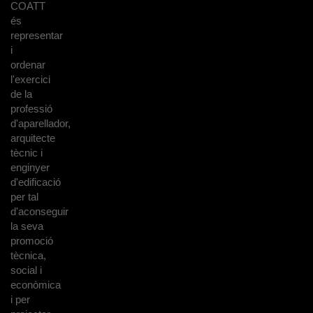
COATT
és
representar
i
ordenar
l'exercici
de la
professió
d'aparellador,
arquitecte
tècnic i
enginyer
d'edificació
per tal
d'aconseguir
la seva
promoció
tècnica,
social i
econòmica
i per