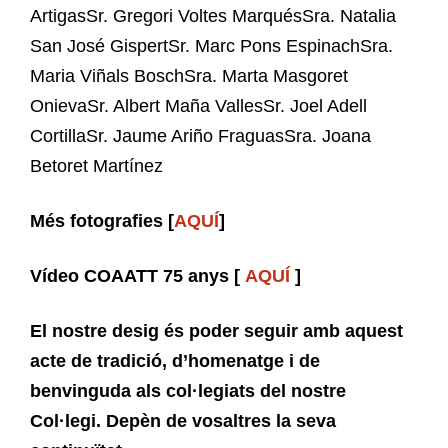
ArtigasSr. Gregori Voltes MarquésSra. Natalia
San José GispertSr. Marc Pons EspinachSra.
Maria Viñals BoschSra. Marta Masgoret
OnievaSr. Albert Maña VallesSr. Joel Adell
CortillaSr. Jaume Ariño FraguasSra. Joana
Betoret Martínez
Més fotografies [
AQUÍ
]
Vídeo COAATT 75 anys [
AQUÍ
]
El nostre desig és poder seguir amb aquest
acte de tradició, d’homenatge i de
benvinguda als col·legiats del nostre
Col·legi. Depèn de vosaltres la seva