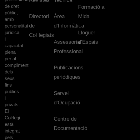
Revistes
Tècnica
de dret
Formació a
públic,
Directori
Àrea
Mida
amb
de
d’Informàtica
personalitat
jurídica
Lloguer
Col·legiats
i
Assessoria
d’Espais
capacitat
Professional
plena
per al
compliment
Publicacions
dels
periòdiques
seus
fins
públics
Servei
i
d’Ocupació
privats.
El
Col·legi
Centre de
està
Documentació
integrat
pels