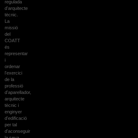
regulada
d'arquitecte
tècnic.
La
missió
del
COATT
és
representar
i
ordenar
l'exercici
de la
professió
d'aparellador,
arquitecte
tècnic i
enginyer
d'edificació
per tal
d'aconseguir
la seva