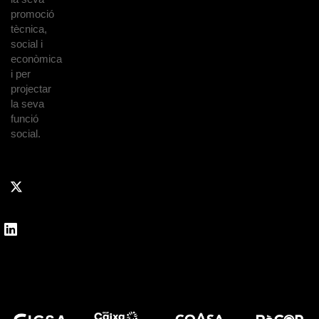
promoció
tècnica,
social i
econòmica
i per
projectar
la seva
funció
social.