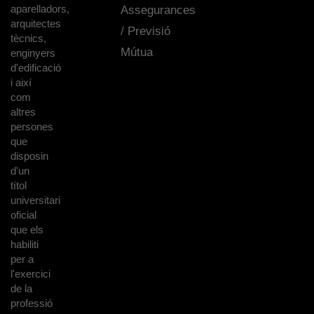
aparelladors,
Assegurances
arquitectes
/ Previsió
tècnics,
Mútua
enginyers
d'edificació
i així
com
altres
persones
que
disposin
d'un
títol
universitari
oficial
que els
habiliti
per a
l'exercici
de la
professió