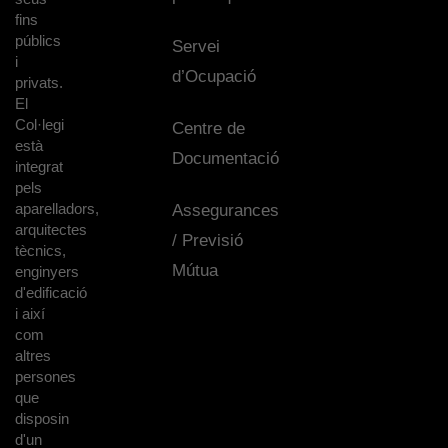
fins
públics
Servei
i
d’Ocupació
privats.
El
Col·legi
Centre de
està
Documentació
integrat
pels
aparelladors,
Assegurances
arquitectes
/ Previsió
tècnics,
Mútua
enginyers
d'edificació
i així
com
altres
persones
que
disposin
d'un