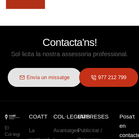
Contacta'ns!
Sol·licita la nostra assessoria professional.
Envia un missatge
977 212 799
COATT
COL·LEGIATS
EMPRESES
Posa't
en
El
La
Avantatges
Publicitat /
Col·legi
contact