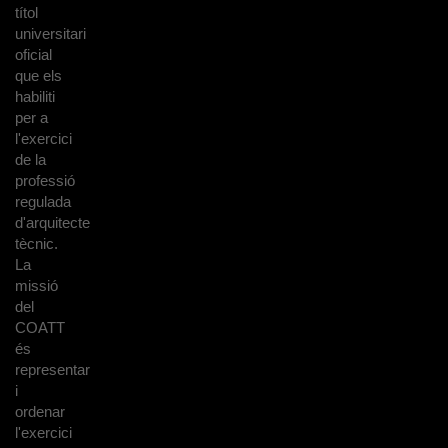
títol
universitari
oficial
que els
habiliti
per a
l'exercici
de la
professió
regulada
d'arquitecte
tècnic.
La
missió
del
COATT
és
representar
i
ordenar
l'exercici