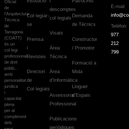
institució
i
Patrocinis
Oficial
E-mail
de
descomptes
l’Arquitectura
info@co
Col·legiar-
Demanda
col·legials
Tècnica
se
de Tècnics
de
Telèfon
Tarragona
Visats
977
(COATT)
Premsa
Constructor
212
és un
i
Àrea
/ Promotor
col·legi
799
professional
Revistes
Tècnica
de dret
Formació a
públic,
Directori
Àrea
Mida
amb
de
d’Informàtica
personalitat
jurídica
Lloguer
Col·legiats
i
Assessoria
d’Espais
capacitat
Professional
plena
per al
compliment
Publicacions
dels
periòdiques
seus