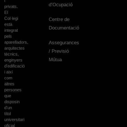
i
d’Ocupació
privats.
El
Col·legi
Centre de
està
Documentació
integrat
pels
aparelladors,
Assegurances
arquitectes
/ Previsió
tècnics,
Mútua
enginyers
d'edificació
i així
com
altres
persones
que
disposin
d'un
títol
universitari
oficial