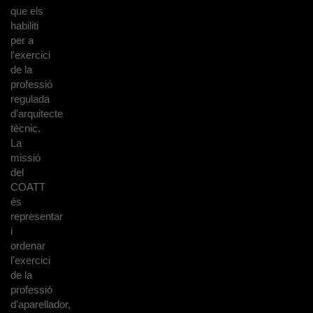
que els
habiliti
per a
l'exercici
de la
professió
regulada
d'arquitecte
tècnic.
La
missió
del
COATT
és
representar
i
ordenar
l'exercici
de la
professió
d'aparellador,