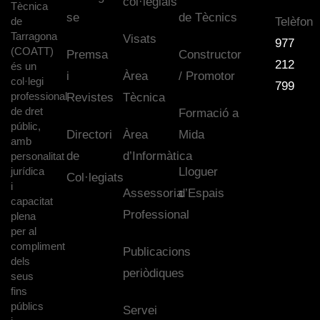
col·legials
Tècnica
se
de Tècnics
de
Telèfon
Tarragona
Visats
977
(COATT)
Premsa
Constructor
212
és un
i
Àrea
/ Promotor
col·legi
799
professional
Revistes
Tècnica
de dret
Formació a
públic,
Directori
Àrea
Mida
amb
de
d’Informàtica
personalitat
jurídica
Lloguer
Col·legiats
i
Assessoria
d’Espais
capacitat
Professional
plena
per al
compliment
Publicacions
dels
periòdiques
seus
fins
públics
Servei