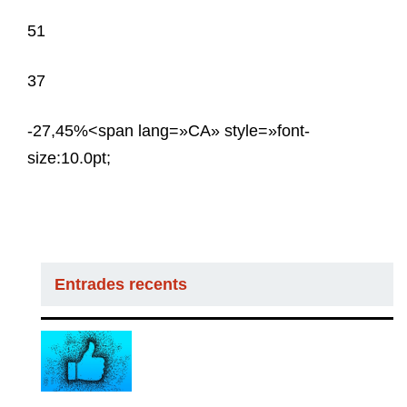
51
37
-27,45%<span lang=»CA» style=»font-
size:10.0pt;
Entrades recents