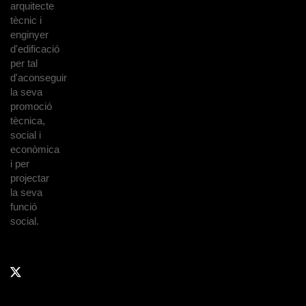
arquitecte
tècnic i
enginyer
d'edificació
per tal
d'aconseguir
la seva
promoció
tècnica,
social i
econòmica
i per
projectar
la seva
funció
social.