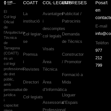
COATT
COL·LEGIATS
EMPRESES
Posa't
en
El
La
Avantatges
Publicitat /
Col·legi
contact
institució
i
Patrocinis
Oficial
E-mail
de
descomptes
l’Arquitectura
info@co
Col·legiar-
Demanda
col·legials
Tècnica
se
de Tècnics
de
Telèfon
Tarragona
Visats
977
(COATT)
Premsa
Constructor
212
és un
i
Àrea
/ Promotor
col·legi
799
professional
Revistes
Tècnica
de dret
Formació a
públic,
Directori
Àrea
Mida
amb
de
d’Informàtica
personalitat
jurídica
Lloguer
Col·legiats
i
Assessoria
d’Espais
capacitat
Professional
plena