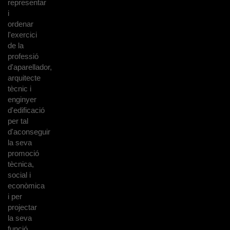
representar
i
ordenar
l'exercici
de la
professió
d'aparellador,
arquitecte
tècnic i
enginyer
d'edificació
per tal
d'aconseguir
la seva
promoció
tècnica,
social i
econòmica
i per
projectar
la seva
funció