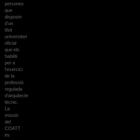
persones
que
disposin
d'un
títol
universitari
oficial
que els
habiliti
per a
l'exercici
de la
professió
regulada
d'arquitecte
tècnic.
La
missió
del
COATT
és