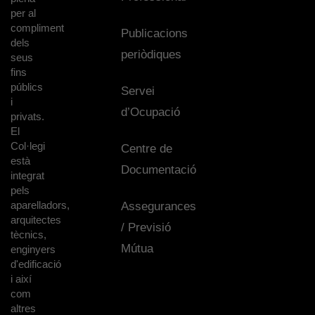
per al
compliment
Publicacions
dels
periòdiques
seus
fins
públics
Servei
i
d’Ocupació
privats.
El
Col·legi
Centre de
està
Documentació
integrat
pels
aparelladors,
Assegurances
arquitectes
/ Previsió
tècnics,
Mútua
enginyers
d'edificació
i així
com
altres