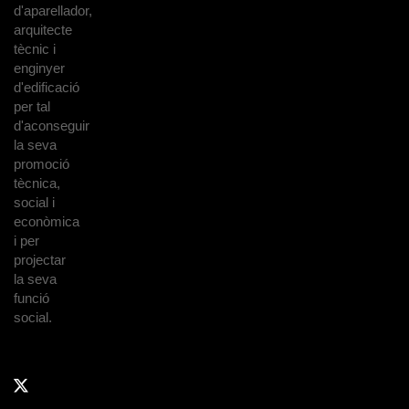
d'aparellador,
arquitecte
tècnic i
enginyer
d'edificació
per tal
d'aconseguir
la seva
promoció
tècnica,
social i
econòmica
i per
projectar
la seva
funció
social.