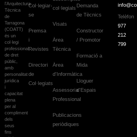
l’Arquitectura
info@co
Col·legiar-
Demanda
col·legials
Tècnica
se
de Tècnics
de
Telèfon
Tarragona
Visats
977
(COATT)
Premsa
Constructor
212
és un
i
Àrea
/ Promotor
col·legi
799
professional
Revistes
Tècnica
de dret
Formació a
públic,
Directori
Àrea
Mida
amb
de
d’Informàtica
personalitat
jurídica
Lloguer
Col·legiats
i
Assessoria
d’Espais
capacitat
Professional
plena
per al
compliment
Publicacions
dels
periòdiques
seus
fins