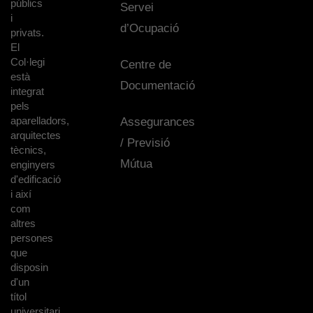
públics
Servei
i
d’Ocupació
privats.
El
Col·legi
Centre de
està
Documentació
integrat
pels
aparelladors,
Assegurances
arquitectes
/ Previsió
tècnics,
Mútua
enginyers
d'edificació
i així
com
altres
persones
que
disposin
d'un
títol
universitari