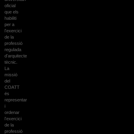
oficial
que els
habiliti
per a
l'exercici
de la
professió
regulada
d'arquitecte
tècnic.
La
missió
del
COATT
és
representar
i
ordenar
l'exercici
de la
professió