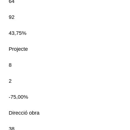
64
92
43,75%
Projecte
8
2
-75,00%
Direcció obra
38