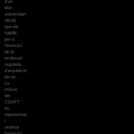
d'un
títol
universitari
oficial
que els
habiliti
per a
l'exercici
de la
professió
regulada
d'arquitecte
tècnic.
La
missió
del
COATT
és
representar
i
ordenar
l'exercici