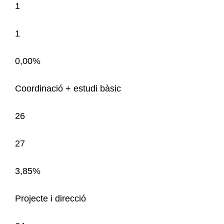
1
1
0,00%
Coordinació + estudi bàsic
26
27
3,85%
Projecte i direcció