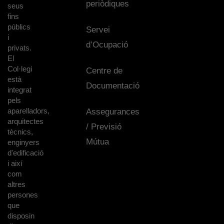
periòdiques
seus
fins
públics
Servei
i
d’Ocupació
privats.
El
Col·legi
Centre de
està
Documentació
integrat
pels
aparelladors,
Assegurances
arquitectes
/ Previsió
tècnics,
Mútua
enginyers
d'edificació
i així
com
altres
persones
que
disposin