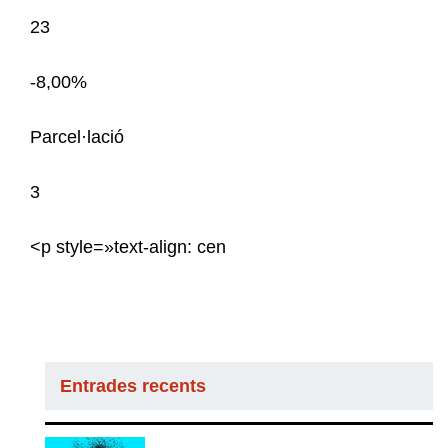
23
-8,00%
Parcel·lació
3
<p style=»text-align: cen
Entrades recents