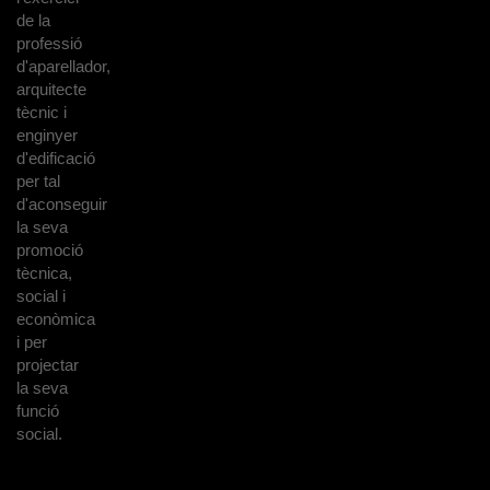
de la
professió
d'aparellador,
arquitecte
tècnic i
enginyer
d'edificació
per tal
d'aconseguir
la seva
promoció
tècnica,
social i
econòmica
i per
projectar
la seva
funció
social.