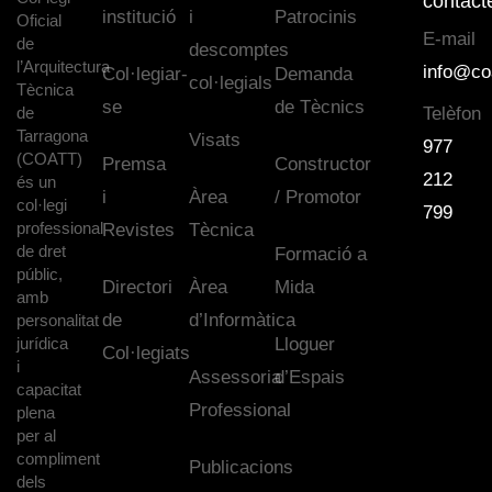
contact
institució
i
Patrocinis
Oficial
E-mail
de
descomptes
l’Arquitectura
info@co
Col·legiar-
Demanda
col·legials
Tècnica
se
de Tècnics
de
Telèfon
Tarragona
Visats
977
(COATT)
Premsa
Constructor
212
és un
i
Àrea
/ Promotor
col·legi
799
professional
Revistes
Tècnica
de dret
Formació a
públic,
Directori
Àrea
Mida
amb
de
d’Informàtica
personalitat
jurídica
Lloguer
Col·legiats
i
Assessoria
d’Espais
capacitat
Professional
plena
per al
compliment
Publicacions
dels