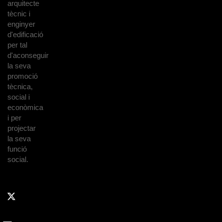
arquitecte
tècnic i
enginyer
d'edificació
per tal
d'aconseguir
la seva
promoció
tècnica,
social i
econòmica
i per
projectar
la seva
funció
social.