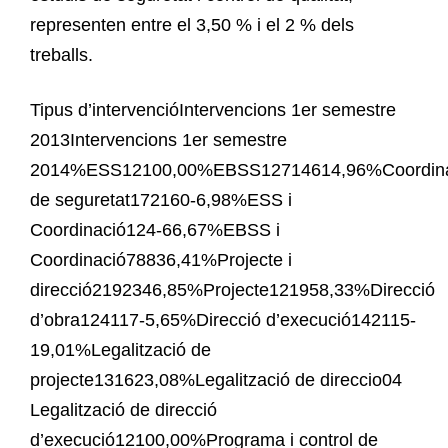
representen entre el 3,50 % i el 2 % dels
treballs.
Tipus d’intervencióIntervencions 1er semestre
2013Intervencions 1er semestre
2014%ESS12100,00%EBSS12714614,96%Coordina
de seguretat172160-6,98%ESS i
Coordinació124-66,67%EBSS i
Coordinació78836,41%Projecte i
direcció2192346,85%Projecte121958,33%Direcció
d’obra124117-5,65%Direcció d’execució142115-
19,01%Legalització de
projecte131623,08%Legalització de direccio04
Legalització de direcció
d’execució12100,00%Programa i control de