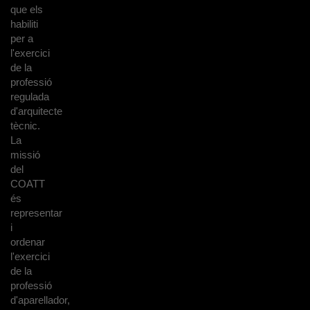
que els
habiliti
per a
l'exercici
de la
professió
regulada
d'arquitecte
tècnic.
La
missió
del
COATT
és
representar
i
ordenar
l'exercici
de la
professió
d'aparellador,