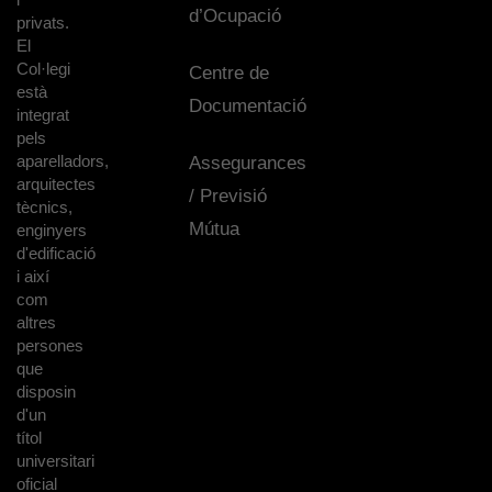
d’Ocupació
privats.
El
Col·legi
Centre de
està
Documentació
integrat
pels
aparelladors,
Assegurances
arquitectes
/ Previsió
tècnics,
Mútua
enginyers
d'edificació
i així
com
altres
persones
que
disposin
d'un
títol
universitari
oficial