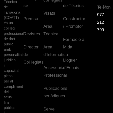
col·legials
Tècnica
se
de Tècnics
de
Telèfon
Tarragona
Visats
977
(COATT)
Premsa
Constructor
212
és un
i
Àrea
/ Promotor
col·legi
799
professional
Revistes
Tècnica
de dret
Formació a
públic,
Directori
Àrea
Mida
amb
de
d’Informàtica
personalitat
jurídica
Lloguer
Col·legiats
i
Assessoria
d’Espais
capacitat
Professional
plena
per al
compliment
Publicacions
dels
periòdiques
seus
fins
públics
Servei
i