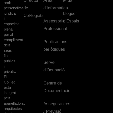
Directori
Àrea
Mida
amb
de
d’Informàtica
personalitat
jurídica
Lloguer
Col·legiats
i
Assessoria
d’Espais
capacitat
Professional
plena
per al
compliment
Publicacions
dels
periòdiques
seus
fins
públics
Servei
i
d’Ocupació
privats.
El
Col·legi
Centre de
està
Documentació
integrat
pels
aparelladors,
Assegurances
arquitectes
/ Previsió