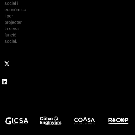
social i
econòmica
i per
projectar
la seva
funció
social.