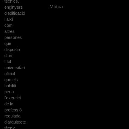
tècnics,
Mútua
enginyers
d'edificació
i així
com
altres
persones
que
disposin
d'un
títol
universitari
oficial
que els
habiliti
per a
l'exercici
de la
professió
regulada
d'arquitecte
tècnic.