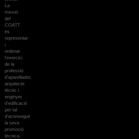
La
missió
del
COATT
és
representar
i
ordenar
l'exercici
de la
professió
d'aparellador,
arquitecte
tècnic i
enginyer
d'edificació
per tal
d'aconseguir
la seva
promoció
tècnica,