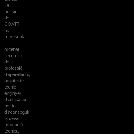
La
missió
del
COATT
és
representar
i
ordenar
l'exercici
de la
professió
d'aparellador,
arquitecte
tècnic i
enginyer
d'edificació
per tal
d'aconseguir
la seva
promoció
tècnica,