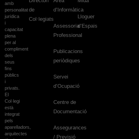
Directori
Àrea
Mida
amb
de
d’Informàtica
personalitat
jurídica
Lloguer
Col·legiats
i
Assessoria
d’Espais
capacitat
Professional
plena
per al
compliment
Publicacions
dels
periòdiques
seus
fins
públics
Servei
i
d’Ocupació
privats.
El
Col·legi
Centre de
està
Documentació
integrat
pels
aparelladors,
Assegurances
arquitectes
/ Previsió