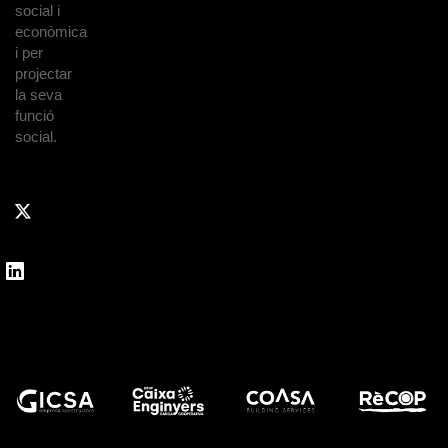
social i
econòmica
i per
projectar
la seva
funció
social.