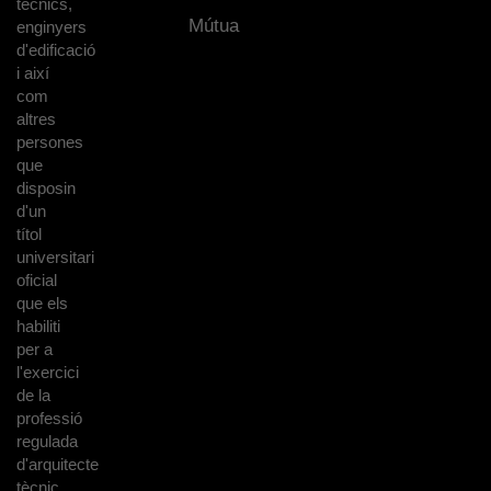
tècnics,
Mútua
enginyers
d'edificació
i així
com
altres
persones
que
disposin
d'un
títol
universitari
oficial
que els
habiliti
per a
l'exercici
de la
professió
regulada
d'arquitecte
tècnic.