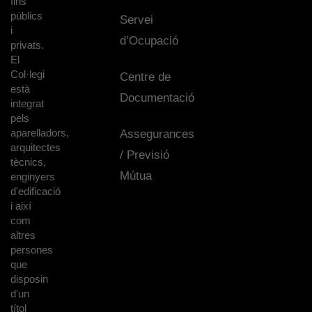
fins
públics
Servei
i
d’Ocupació
privats.
El
Col·legi
Centre de
està
Documentació
integrat
pels
aparelladors,
Assegurances
arquitectes
/ Previsió
tècnics,
Mútua
enginyers
d'edificació
i així
com
altres
persones
que
disposin
d'un
títol