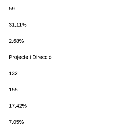
59
31,11%
2,68%
Projecte i Direcció
132
155
17,42%
7,05%