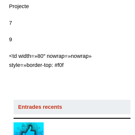
Projecte
7
9
<td width=»80″ nowrap=»nowrap»
style=»border-top: #f0f
Entrades recents