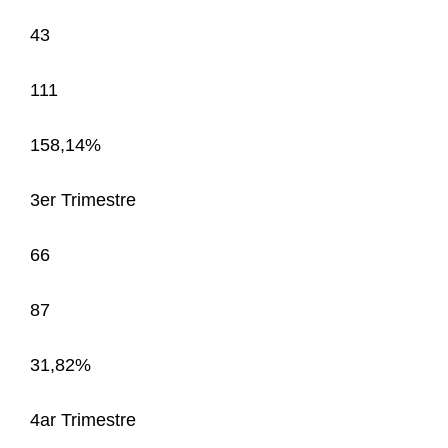
43
111
158,14%
3er Trimestre
66
87
31,82%
4ar Trimestre