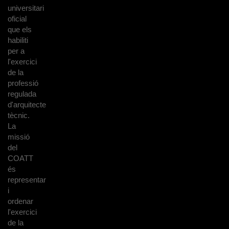
universitari
oficial
que els
habiliti
per a
l'exercici
de la
professió
regulada
d'arquitecte
tècnic.
La
missió
del
COATT
és
representar
i
ordenar
l'exercici
de la