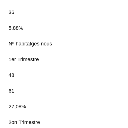
36
5,88%
Nº habitatges nous
1er Trimestre
48
61
27,08%
2on Trimestre