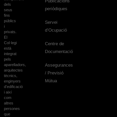
Publicacions
dels
periòdiques
seus
fins
públics
Servei
i
d’Ocupació
privats.
El
Col·legi
Centre de
està
Documentació
integrat
pels
aparelladors,
Assegurances
arquitectes
/ Previsió
tècnics,
Mútua
enginyers
d'edificació
i així
com
altres
persones
que