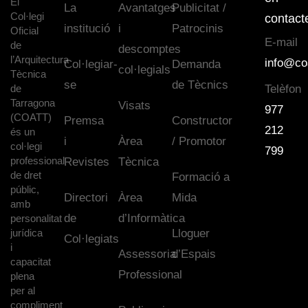
El
La
Avantatges
Publicitat /
Col·legi
contact
institució
i
Patrocinis
Oficial
E-mail
de
descomptes
l’Arquitectura
info@co
Col·legiar-
Demanda
col·legials
Tècnica
se
de Tècnics
de
Telèfon
Tarragona
Visats
977
(COATT)
Premsa
Constructor
212
és un
i
Àrea
/ Promotor
col·legi
799
professional
Revistes
Tècnica
de dret
Formació a
públic,
Directori
Àrea
Mida
amb
de
d’Informàtica
personalitat
jurídica
Lloguer
Col·legiats
i
Assessoria
d’Espais
capacitat
Professional
plena
per al
compliment