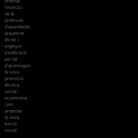
ordenar
l'exercici
de la
professió
d'aparellador,
arquitecte
tècnic i
enginyer
d'edificació
per tal
d'aconseguir
la seva
promoció
tècnica,
social i
econòmica
i per
projectar
la seva
funció
social.