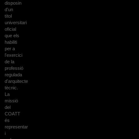
disposin
d'un
títol
universitari
oficial
que els
habiliti
per a
l'exercici
de la
professió
regulada
d'arquitecte
tècnic.
La
missió
del
COATT
és
representar
i