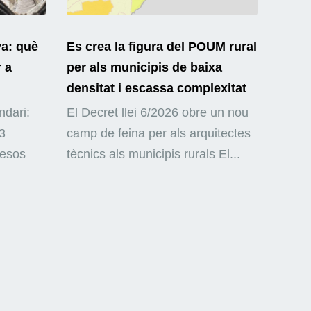
ya: què
Es crea la figura del POUM rural
r a
per als municipis de baixa
densitat i escassa complexitat
ndari:
El Decret llei 6/2026 obre un nou
3
camp de feina per als arquitectes
mesos
tècnics als municipis rurals El...