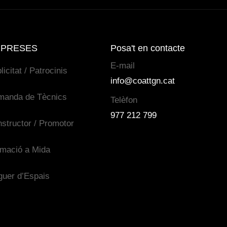
PRESES
Posa't en contacte
E-mail
licitat / Patrocinis
info@coattgn.cat
manda de Tècnics
Telèfon
977 212 799
structor / Promotor
mació a Mida
guer d’Espais