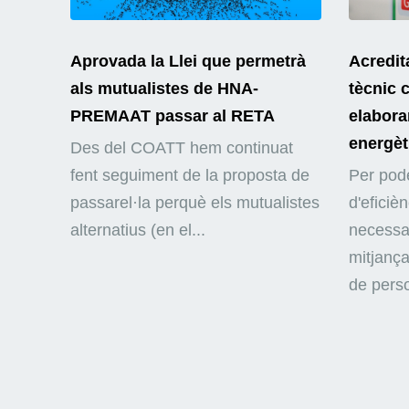
Aprovada la Llei que permetrà
Acredit
als mutualistes de HNA-
tècnic 
PREMAAT passar al RETA
elaborar
energèt
Des del COATT hem continuat
fent seguiment de la proposta de
Per pode
passarel·la perquè els mutualistes
d'eficiè
alternatius (en el...
necessar
mitjança
de perso