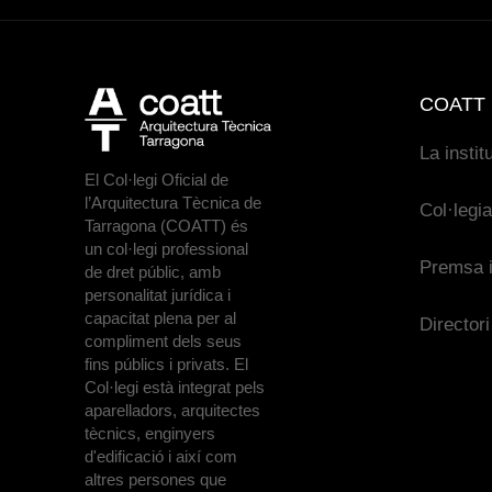
COATT
La instit
El Col·legi Oficial de
l’Arquitectura Tècnica de
Col·legi
Tarragona (COATT) és
un col·legi professional
Premsa i
de dret públic, amb
personalitat jurídica i
capacitat plena per al
Directori
compliment dels seus
fins públics i privats. El
Col·legi està integrat pels
aparelladors, arquitectes
tècnics, enginyers
d'edificació i així com
altres persones que