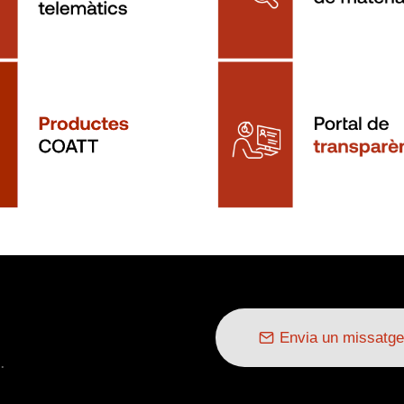
Envia un missatge
.