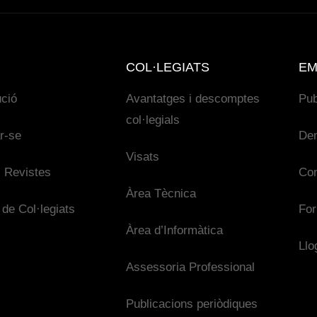
COL·LEGIATS
EM
ució
Avantatges i descomptes
Pub
col·legials
ar-se
De
Visats
 Revistes
Con
Àrea Tècnica
 de Col·legiats
For
Àrea d’Informàtica
Llo
Assessoria Professional
Publicacions periòdiques