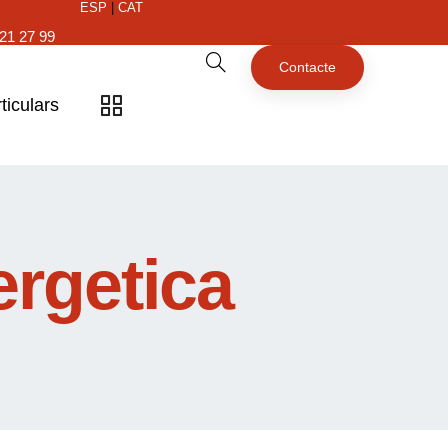
ESP
|
CAT
21 27 99
Contacte
ticulars
ergetica