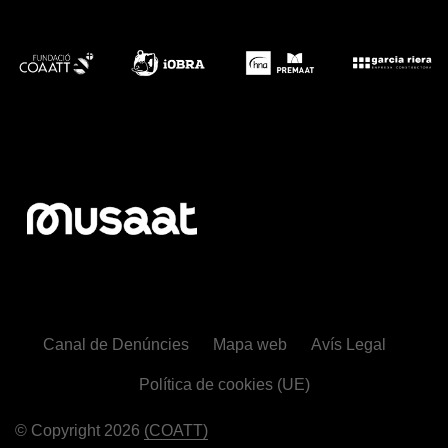
Canal de Denúncies
Mapa web
Avís Legal
Política de cookies (UE)
© Copyright 2026
(COATT)