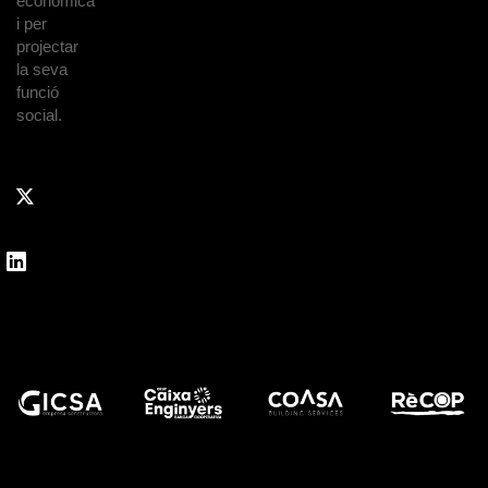
econòmica
i per
projectar
la seva
funció
social.