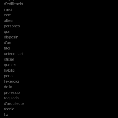
d'edificació
i així
com
altres
persones
que
disposin
d'un
títol
universitari
oficial
que els
habiliti
per a
l'exercici
de la
professió
regulada
d'arquitecte
tècnic.
La