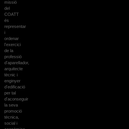
missió
del
COATT
és
representar
i
ordenar
l'exercici
de la
professió
d'aparellador,
arquitecte
tècnic i
enginyer
d'edificació
per tal
d'aconseguir
la seva
promoció
tècnica,
social i