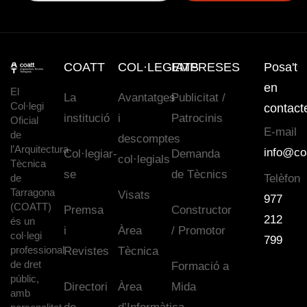
COATT
COL·LEGIATS
EMPRESES
Posa't
en
El
La
Avantatges
Publicitat /
Col·legi
contact
institució
i
Patrocinis
Oficial
E-mail
de
descomptes
l’Arquitectura
info@co
Col·legiar-
Demanda
col·legials
Tècnica
se
de Tècnics
de
Telèfon
Tarragona
Visats
977
(COATT)
Premsa
Constructor
212
és un
i
Àrea
/ Promotor
col·legi
799
professional
Revistes
Tècnica
de dret
Formació a
públic,
Directori
Àrea
Mida
amb