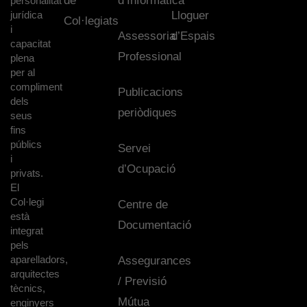
de
d’Informàtica
personalitat
jurídica
Lloguer
Col·legiats
i
Assessoria
d’Espais
capacitat
Professional
plena
per al
compliment
Publicacions
dels
periòdiques
seus
fins
públics
Servei
i
d’Ocupació
privats.
El
Col·legi
Centre de
està
Documentació
integrat
pels
aparelladors,
Assegurances
arquitectes
/ Previsió
tècnics,
Mútua
enginyers