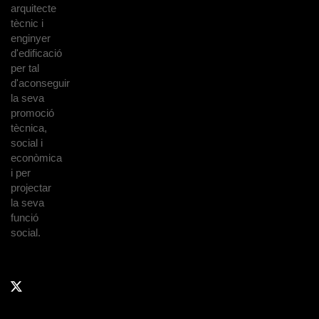
arquitecte
tècnic i
enginyer
d'edificació
per tal
d'aconseguir
la seva
promoció
tècnica,
social i
econòmica
i per
projectar
la seva
funció
social.