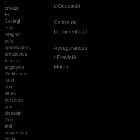
i
d’Ocupació
privats.
El
Col·legi
Centre de
està
Documentació
integrat
pels
aparelladors,
Assegurances
arquitectes
/ Previsió
tècnics,
Mútua
enginyers
d'edificació
i així
com
altres
persones
que
disposin
d'un
títol
universitari
oficial