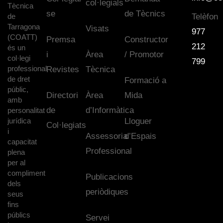
col·legials
Tècnica
se
de Tècnics
de
Telèfon
Tarragona
Visats
977
(COATT)
Premsa
Constructor
212
és un
i
Àrea
/ Promotor
col·legi
799
professional
Revistes
Tècnica
de dret
Formació a
públic,
Directori
Àrea
Mida
amb
de
d’Informàtica
personalitat
jurídica
Lloguer
Col·legiats
i
Assessoria
d’Espais
capacitat
Professional
plena
per al
compliment
Publicacions
dels
periòdiques
seus
fins
públics
Servei