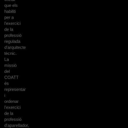
que els
habiliti
per a
l'exercici
de la
professió
regulada
d'arquitecte
tècnic.
La
missió
del
COATT
és
representar
i
ordenar
l'exercici
de la
professió
d'aparellador,