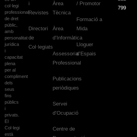
i
Àrea
/ Promotor
col·legi
799
professional
Revistes
Tècnica
de dret
Formació a
públic,
Directori
Àrea
Mida
amb
de
d’Informàtica
personalitat
jurídica
Lloguer
Col·legiats
i
Assessoria
d’Espais
capacitat
Professional
plena
per al
compliment
Publicacions
dels
periòdiques
seus
fins
públics
Servei
i
d’Ocupació
privats.
El
Col·legi
Centre de
està