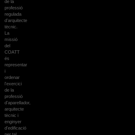
de la
professió
regulada
d'arquitecte
tècnic.
La
missió
del
COATT
és
representar
i
ordenar
l'exercici
de la
professió
d'aparellador,
arquitecte
tècnic i
enginyer
d'edificació
per tal