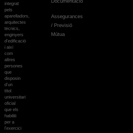
Documentació
integrat
pels
aparelladors,
Assegurances
arquitectes
/ Previsió
tècnics,
Mútua
enginyers
d'edificació
i així
com
altres
persones
que
disposin
d'un
títol
universitari
oficial
que els
habiliti
per a
l'exercici