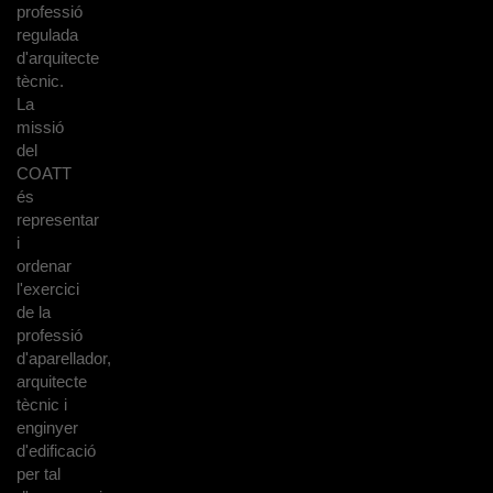
professió
regulada
d'arquitecte
tècnic.
La
missió
del
COATT
és
representar
i
ordenar
l'exercici
de la
professió
d'aparellador,
arquitecte
tècnic i
enginyer
d'edificació
per tal