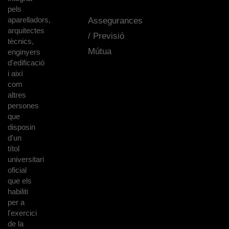
pels
aparelladors,
Assegurances
arquitectes
/ Previsió
tècnics,
Mútua
enginyers
d'edificació
i així
com
altres
persones
que
disposin
d'un
títol
universitari
oficial
que els
habiliti
per a
l'exercici
de la