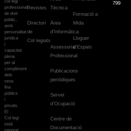
col·legi
799
professional
Revistes
Tècnica
de dret
Formació a
públic,
Directori
Àrea
Mida
amb
de
d’Informàtica
personalitat
jurídica
Lloguer
Col·legiats
i
Assessoria
d’Espais
capacitat
Professional
plena
per al
compliment
Publicacions
dels
periòdiques
seus
fins
públics
Servei
i
d’Ocupació
privats.
El
Col·legi
Centre de
està
Documentació
integrat