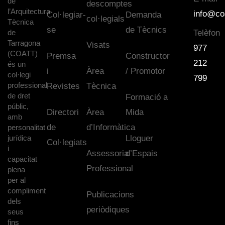
de
descomptes
l’Arquitectura
info@co
Col·legiar-
Demanda
col·legials
Tècnica
se
de Tècnics
de
Telèfon
Tarragona
Visats
977
(COATT)
Premsa
Constructor
212
és un
i
Àrea
/ Promotor
col·legi
799
professional
Revistes
Tècnica
de dret
Formació a
públic,
Directori
Àrea
Mida
amb
de
d’Informàtica
personalitat
jurídica
Lloguer
Col·legiats
i
Assessoria
d’Espais
capacitat
Professional
plena
per al
compliment
Publicacions
dels
periòdiques
seus
fins