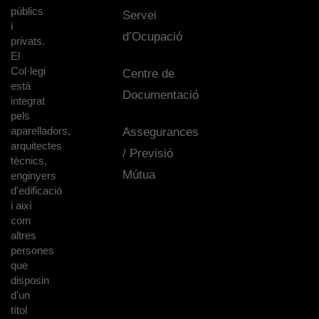
públics
Servei
i
d’Ocupació
privats.
El
Col·legi
Centre de
està
Documentació
integrat
pels
aparelladors,
Assegurances
arquitectes
/ Previsió
tècnics,
Mútua
enginyers
d'edificació
i així
com
altres
persones
que
disposin
d'un
títol