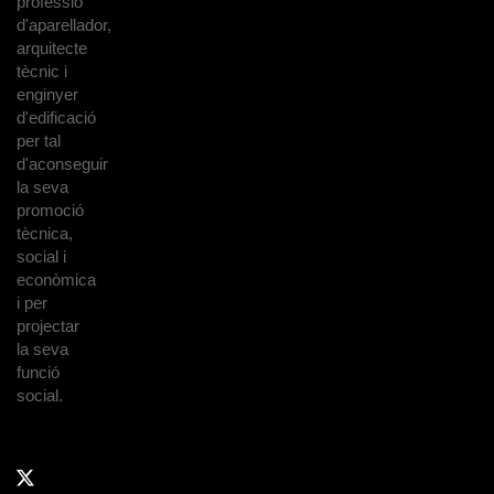
professió
d'aparellador,
arquitecte
tècnic i
enginyer
d'edificació
per tal
d'aconseguir
la seva
promoció
tècnica,
social i
econòmica
i per
projectar
la seva
funció
social.