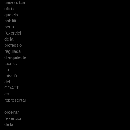
universitari
oficial
que els
habiliti
per a
l'exercici
de la
professió
regulada
d'arquitecte
tècnic.
La
missió
del
COATT
és
representar
i
ordenar
l'exercici
de la