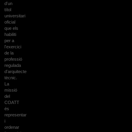
d'un
títol
universitari
oficial
que els
habiliti
per a
l'exercici
de la
professió
regulada
d'arquitecte
tècnic.
La
missió
del
COATT
és
representar
i
ordenar