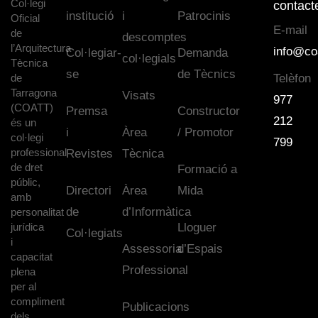
Col·legi
contact
institució
i
Patrocinis
Oficial
E-mail
de
descomptes
l’Arquitectura
info@co
Col·legiar-
Demanda
col·legials
Tècnica
se
de Tècnics
de
Telèfon
Tarragona
Visats
977
(COATT)
Premsa
Constructor
212
és un
i
Àrea
/ Promotor
col·legi
799
professional
Revistes
Tècnica
de dret
Formació a
públic,
Directori
Àrea
Mida
amb
de
d’Informàtica
personalitat
jurídica
Lloguer
Col·legiats
i
Assessoria
d’Espais
capacitat
Professional
plena
per al
compliment
Publicacions
dels