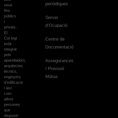
periòdiques
seus
fins
públics
Servei
i
d’Ocupació
privats.
El
Col·legi
Centre de
està
Documentació
integrat
pels
aparelladors,
Assegurances
arquitectes
/ Previsió
tècnics,
Mútua
enginyers
d'edificació
i així
com
altres
persones
que
disposin