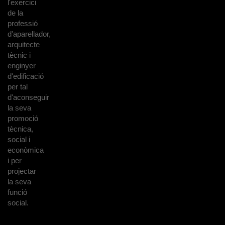
l'exercici
de la
professió
d'aparellador,
arquitecte
tècnic i
enginyer
d'edificació
per tal
d'aconseguir
la seva
promoció
tècnica,
social i
econòmica
i per
projectar
la seva
funció
social.