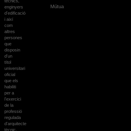
tècnics,
Mútua
enginyers
d'edificació
i així
com
altres
persones
que
disposin
d'un
títol
universitari
oficial
que els
habiliti
per a
l'exercici
de la
professió
regulada
d'arquitecte
tècnic.