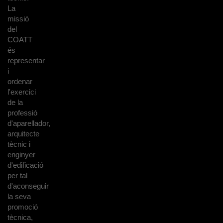
La
missió
del
COATT
és
representar
i
ordenar
l'exercici
de la
professió
d'aparellador,
arquitecte
tècnic i
enginyer
d'edificació
per tal
d'aconseguir
la seva
promoció
tècnica,