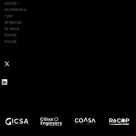
social i
econòmica
i per
projectar
la seva
funció
social.