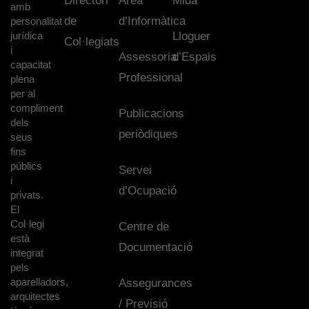
Directori
Àrea
Mida
amb
de
d’Informàtica
personalitat
jurídica
Lloguer
Col·legiats
i
Assessoria
d’Espais
capacitat
Professional
plena
per al
compliment
Publicacions
dels
periòdiques
seus
fins
públics
Servei
i
d’Ocupació
privats.
El
Col·legi
Centre de
està
Documentació
integrat
pels
aparelladors,
Assegurances
arquitectes
/ Previsió