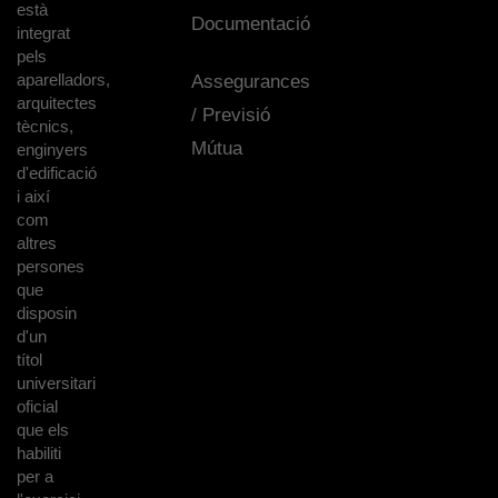
està
Documentació
integrat
pels
aparelladors,
Assegurances
arquitectes
/ Previsió
tècnics,
Mútua
enginyers
d'edificació
i així
com
altres
persones
que
disposin
d'un
títol
universitari
oficial
que els
habiliti
per a