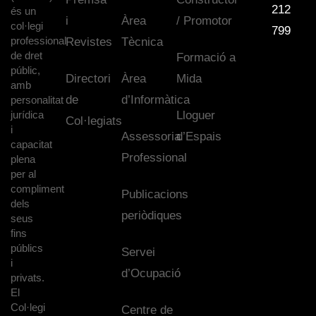
212
és un
i
Àrea
/ Promotor
col·legi
799
professional
Revistes
Tècnica
de dret
Formació a
públic,
Directori
Àrea
Mida
amb
de
d’Informàtica
personalitat
jurídica
Lloguer
Col·legiats
i
Assessoria
d’Espais
capacitat
Professional
plena
per al
compliment
Publicacions
dels
periòdiques
seus
fins
públics
Servei
i
d’Ocupació
privats.
El
Col·legi
Centre de