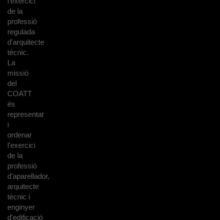
l'exercici
de la
professió
regulada
d'arquitecte
tècnic.
La
missió
del
COATT
és
representar
i
ordenar
l'exercici
de la
professió
d'aparellador,
arquitecte
tècnic i
enginyer
d'edificació