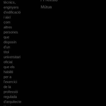
tècnics,
Mútua
enginyers
d'edificació
i així
com
altres
persones
que
disposin
d'un
títol
universitari
oficial
que els
habiliti
per a
l'exercici
de la
professió
regulada
d'arquitecte