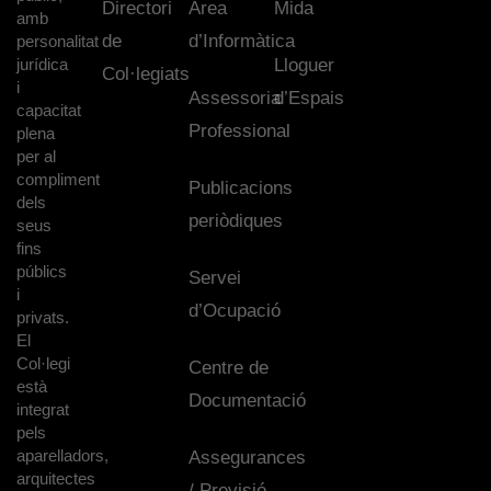
Directori
Àrea
Mida
amb
de
d’Informàtica
personalitat
jurídica
Lloguer
Col·legiats
i
Assessoria
d’Espais
capacitat
Professional
plena
per al
compliment
Publicacions
dels
periòdiques
seus
fins
públics
Servei
i
d’Ocupació
privats.
El
Col·legi
Centre de
està
Documentació
integrat
pels
aparelladors,
Assegurances
arquitectes
/ Previsió