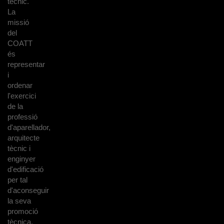
tècnic.
La
missió
del
COATT
és
representar
i
ordenar
l'exercici
de la
professió
d'aparellador,
arquitecte
tècnic i
enginyer
d'edificació
per tal
d'aconseguir
la seva
promoció
tècnica,