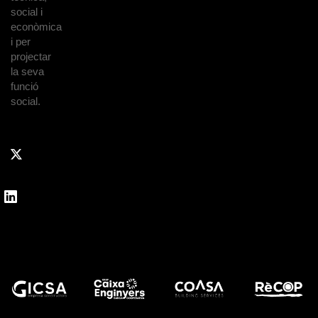
social i
econòmica
i per
projectar
la seva
funció
social.