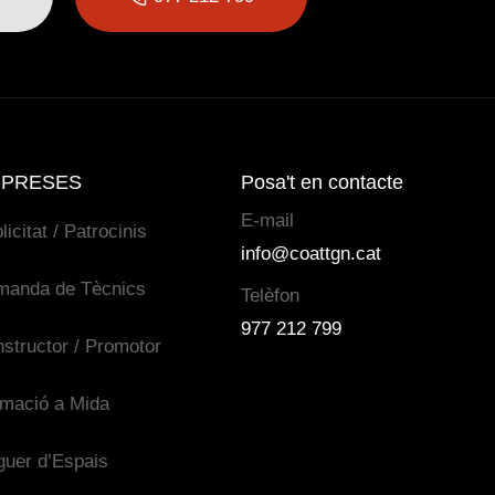
PRESES
Posa't en contacte
E-mail
licitat / Patrocinis
info@coattgn.cat
manda de Tècnics
Telèfon
977 212 799
structor / Promotor
mació a Mida
guer d’Espais