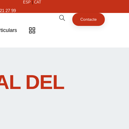
ESP
|
CAT
21 27 99
Contacte
ticulars
AL DEL