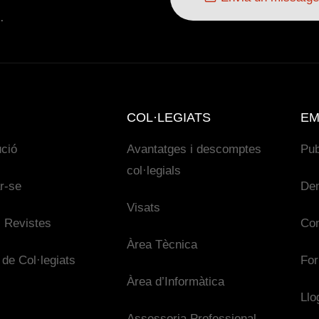
.
COL·LEGIATS
EM
ució
Avantatges i descomptes
Pub
col·legials
ar-se
De
Visats
 Revistes
Con
Àrea Tècnica
 de Col·legiats
For
Àrea d’Informàtica
Llo
Assessoria Professional