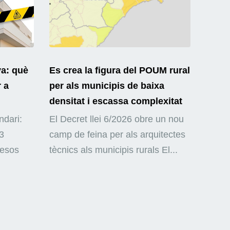
ya: què
Es crea la figura del POUM rural
r a
per als municipis de baixa
densitat i escassa complexitat
ndari:
El Decret llei 6/2026 obre un nou
3
camp de feina per als arquitectes
mesos
tècnics als municipis rurals El...