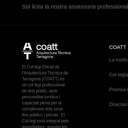
Sol·licita la nostra assessoria professional
COATT
La instit
El Col·legi Oficial de
l’Arquitectura Tècnica de
Col·legi
Tarragona (COATT) és
un col·legi professional
Premsa i
de dret públic, amb
personalitat jurídica i
capacitat plena per al
Directori
compliment dels seus
fins públics i privats. El
Col·legi està integrat pels
aparelladors, arquitectes