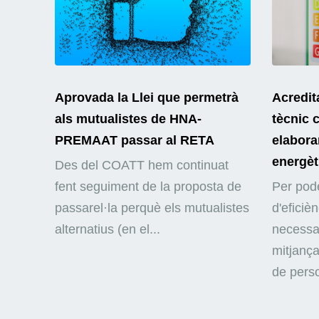
Aprovada la Llei que permetrà
Acredit
als mutualistes de HNA-
tècnic 
PREMAAT passar al RETA
elaborar
energèt
Des del COATT hem continuat
fent seguiment de la proposta de
Per pode
passarel·la perquè els mutualistes
d'eficiè
alternatius (en el...
necessar
mitjança
de perso