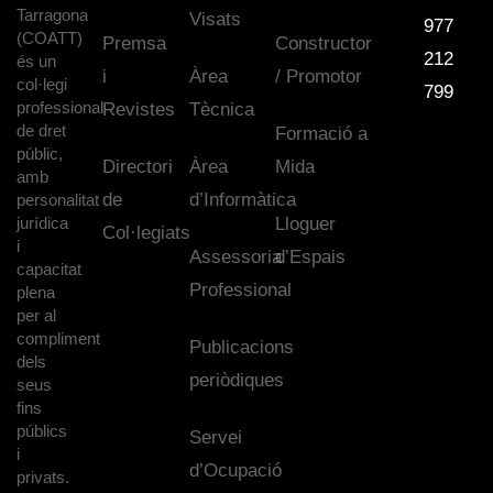
Tarragona
Visats
977
(COATT)
Premsa
Constructor
212
és un
i
Àrea
/ Promotor
col·legi
799
professional
Revistes
Tècnica
de dret
Formació a
públic,
Directori
Àrea
Mida
amb
de
d’Informàtica
personalitat
jurídica
Lloguer
Col·legiats
i
Assessoria
d’Espais
capacitat
Professional
plena
per al
compliment
Publicacions
dels
periòdiques
seus
fins
públics
Servei
i
d’Ocupació
privats.