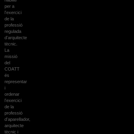
per a
l'exercici
de la
professió
regulada
d'arquitecte
tècnic.
La
missió
del
COATT
és
representar
i
ordenar
l'exercici
de la
professió
d'aparellador,
arquitecte
tècnic i