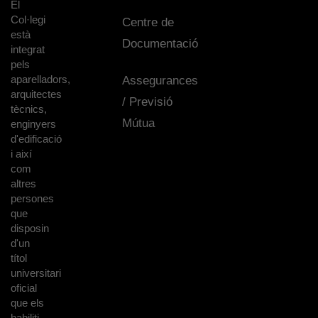
El
Col·legi
Centre de
està
Documentació
integrat
pels
aparelladors,
Assegurances
arquitectes
/ Previsió
tècnics,
Mútua
enginyers
d'edificació
i així
com
altres
persones
que
disposin
d'un
títol
universitari
oficial
que els
habiliti