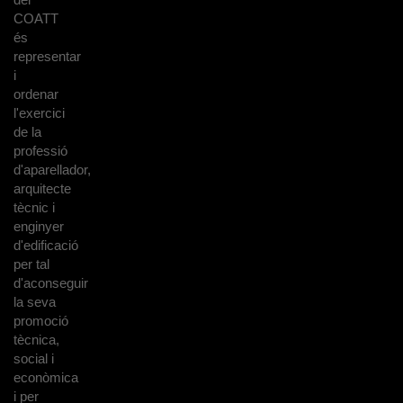
COATT
és
representar
i
ordenar
l'exercici
de la
professió
d'aparellador,
arquitecte
tècnic i
enginyer
d'edificació
per tal
d'aconseguir
la seva
promoció
tècnica,
social i
econòmica
i per