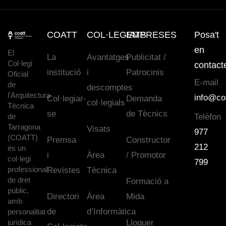
COATT
COL·LEGIATS
EMPRESES
Posa't
en
El
La
Avantatges
Publicitat /
Col·legi
contact
institució
i
Patrocinis
Oficial
E-mail
de
descomptes
l’Arquitectura
info@co
Col·legiar-
Demanda
col·legials
Tècnica
se
de Tècnics
de
Telèfon
Tarragona
Visats
977
(COATT)
Premsa
Constructor
212
és un
i
Àrea
/ Promotor
col·legi
799
professional
Revistes
Tècnica
de dret
Formació a
públic,
Directori
Àrea
Mida
amb
de
d’Informàtica
personalitat
jurídica
Lloguer