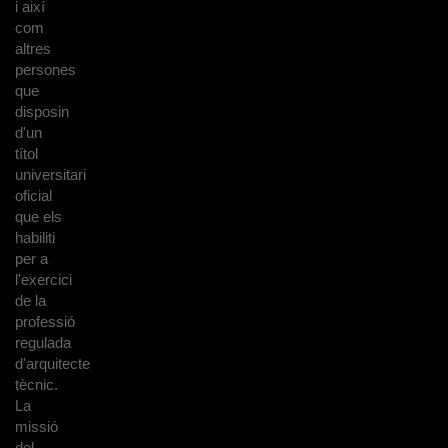
i així
com
altres
persones
que
disposin
d'un
títol
universitari
oficial
que els
habiliti
per a
l'exercici
de la
professió
regulada
d'arquitecte
tècnic.
La
missió
del