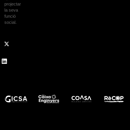
projectar
la seva
funció
social.