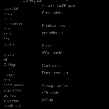
Col·legiats
i
Assessoria
d’Espais
capacitat
Professional
plena
per al
compliment
Publicacions
dels
periòdiques
seus
fins
públics
Servei
i
d’Ocupació
privats.
El
Col·legi
Centre de
està
Documentació
integrat
pels
aparelladors,
Assegurances
arquitectes
/ Previsió
tècnics,
Mútua
enginyers
d'edificació