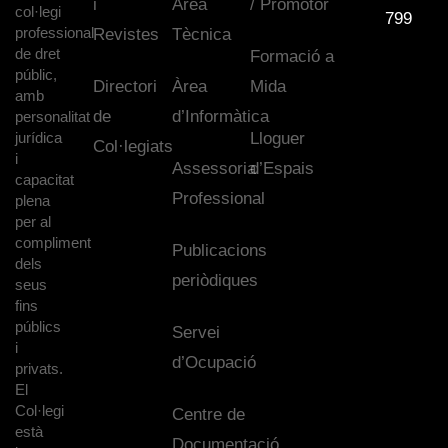
i
Àrea
/ Promotor
col·legi
799
professional
Revistes
Tècnica
de dret
Formació a
públic,
Directori
Àrea
Mida
amb
de
d’Informàtica
personalitat
jurídica
Lloguer
Col·legiats
i
Assessoria
d’Espais
capacitat
Professional
plena
per al
compliment
Publicacions
dels
periòdiques
seus
fins
públics
Servei
i
d’Ocupació
privats.
El
Col·legi
Centre de
està
Documentació