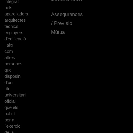
integrat
pels
aparelladors,
Assegurances
arquitectes
/ Previsió
tècnics,
Mútua
enginyers
d'edificació
i així
com
altres
persones
que
disposin
d'un
títol
universitari
oficial
que els
habiliti
per a
l'exercici
de la