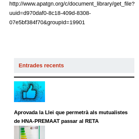
http://www.apatgn.org/c/document_library/get_file?
uuid=d970daf0-8c18-409d-8308-
07e5bf384f70&groupId=19901
Entrades recents
Aprovada la Llei que permetrà als mutualistes
de HNA-PREMAAT passar al RETA