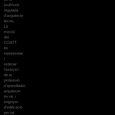
professió
regulada
d'arquitecte
tècnic.
La
missió
del
COATT
és
representar
i
ordenar
l'exercici
de la
professió
d'aparellador,
arquitecte
tècnic i
enginyer
d'edificació
per tal