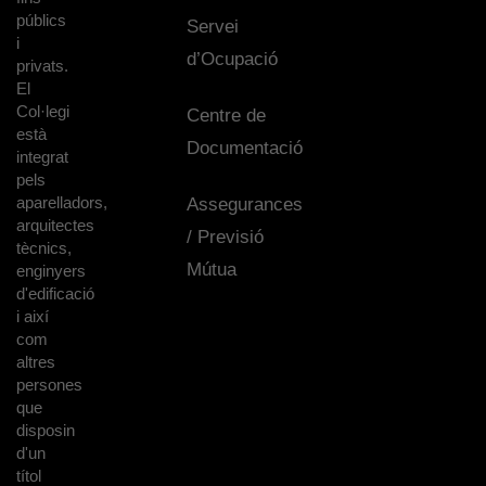
públics
Servei
i
d’Ocupació
privats.
El
Col·legi
Centre de
està
Documentació
integrat
pels
aparelladors,
Assegurances
arquitectes
/ Previsió
tècnics,
Mútua
enginyers
d'edificació
i així
com
altres
persones
que
disposin
d'un
títol