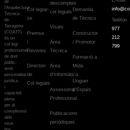
E-mail
de
descomptes
l’Arquitectura
info@co
Col·legiar-
Demanda
col·legials
Tècnica
se
de Tècnics
de
Telèfon
Tarragona
Visats
977
(COATT)
Premsa
Constructor
212
és un
i
Àrea
/ Promotor
col·legi
799
professional
Revistes
Tècnica
de dret
Formació a
públic,
Directori
Àrea
Mida
amb
de
d’Informàtica
personalitat
jurídica
Lloguer
Col·legiats
i
Assessoria
d’Espais
capacitat
Professional
plena
per al
compliment
Publicacions
dels
periòdiques
seus
fins