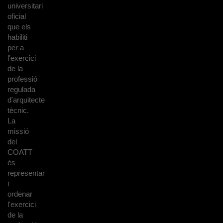
universitari
oficial
que els
habiliti
per a
l'exercici
de la
professió
regulada
d'arquitecte
tècnic.
La
missió
del
COATT
és
representar
i
ordenar
l'exercici
de la