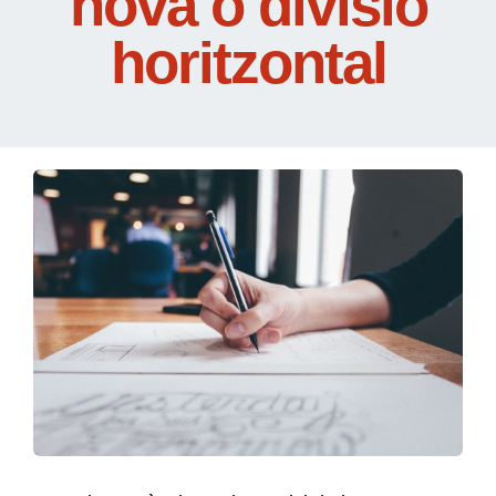
nova o divisió
horitzontal