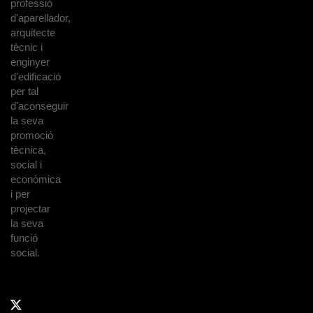
professió
d'aparellador,
arquitecte
tècnic i
enginyer
d'edificació
per tal
d'aconseguir
la seva
promoció
tècnica,
social i
econòmica
i per
projectar
la seva
funció
social.