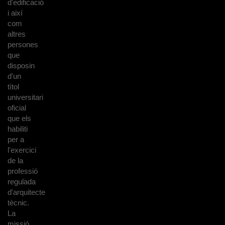
d'edificació
i així
com
altres
persones
que
disposin
d'un
títol
universitari
oficial
que els
habiliti
per a
l'exercici
de la
professió
regulada
d'arquitecte
tècnic.
La
missió