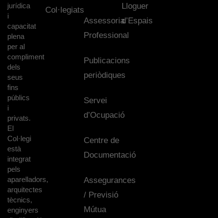
jurídica
Lloguer
Col·legiats
i
Assessoria
d’Espais
capacitat
Professional
plena
per al
compliment
Publicacions
dels
periòdiques
seus
fins
públics
Servei
i
d’Ocupació
privats.
El
Col·legi
Centre de
està
Documentació
integrat
pels
aparelladors,
Assegurances
arquitectes
/ Previsió
tècnics,
Mútua
enginyers