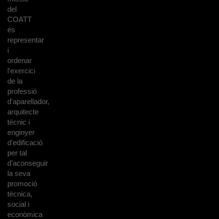
del
COATT
és
representar
i
ordenar
l'exercici
de la
professió
d'aparellador,
arquitecte
tècnic i
enginyer
d'edificació
per tal
d'aconseguir
la seva
promoció
tècnica,
social i
econòmica