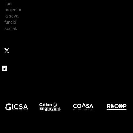
i per
projectar
la seva
funció
social.