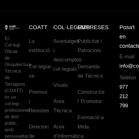
COATT
COL·LEGIATS
EMPRESES
Posa't
en
El
La
Avantatges
Publicitat /
Col·legi
contact
institució
i
Patrocinis
Oficial
E-mail
de
descomptes
l’Arquitectura
info@co
Col·legiar-
Demanda
col·legials
Tècnica
se
de Tècnics
de
Telèfon
Tarragona
Visats
977
(COATT)
Premsa
Constructor
212
és un
i
Àrea
/ Promotor
col·legi
799
professional
Revistes
Tècnica
de dret
Formació a
públic,
Directori
Àrea
Mida
amb
de
d’Informàtica
personalitat