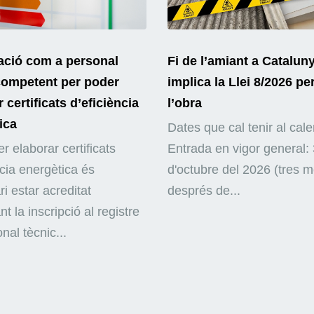
ació com a personal
Fi de l’amiant a Catalun
competent per poder
implica la Llei 8/2026 pe
 certificats d’eficiència
l’obra
ica
Dates que cal tenir al cale
r elaborar certificats
Entrada en vigor general: 
ncia energètica és
d'octubre del 2026 (tres 
i estar acreditat
després de...
nt la inscripció al registre
nal tècnic...