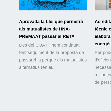
Aprovada la Llei que permetrà
Acredit
als mutualistes de HNA-
tècnic 
PREMAAT passar al RETA
elaborar
energèt
Des del COATT hem continuat
fent seguiment de la proposta de
Per pode
passarel·la perquè els mutualistes
d'eficiè
alternatius (en el...
necessar
mitjança
de perso