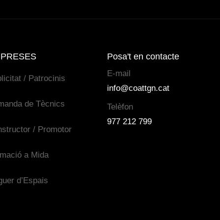
PRESES
Posa't en contacte
E-mail
licitat / Patrocinis
info@coattgn.cat
manda de Tècnics
Telèfon
977 212 799
structor / Promotor
mació a Mida
guer d’Espais