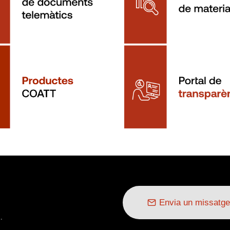
Envia un missatge
.