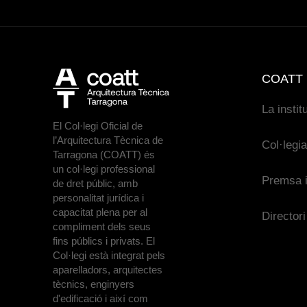
COATT
La instit
El Col·legi Oficial de
l’Arquitectura Tècnica de
Col·legi
Tarragona (COATT) és
un col·legi professional
Premsa i
de dret públic, amb
personalitat jurídica i
capacitat plena per al
Directori
compliment dels seus
fins públics i privats. El
Col·legi està integrat pels
aparelladors, arquitectes
tècnics, enginyers
d'edificació i així com