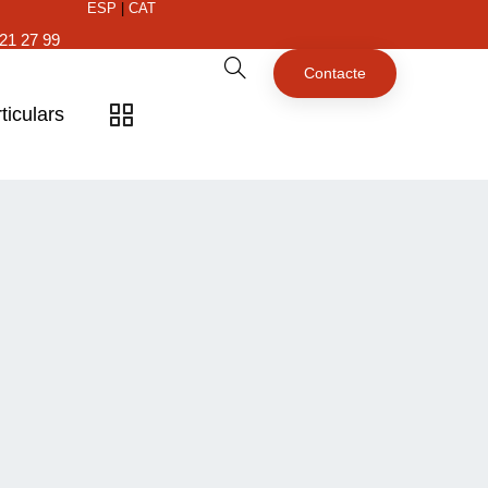
ESP
|
CAT
21 27 99
Contacte
ticulars