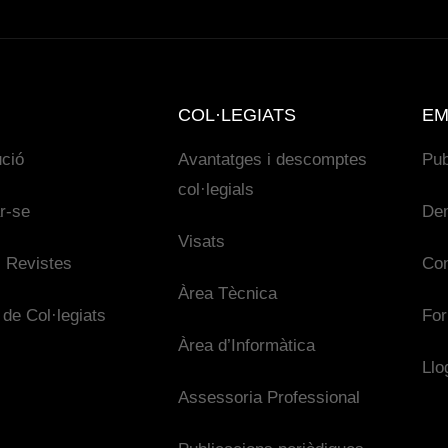
COL·LEGIATS
EM
ució
Avantatges i descomptes
Pub
col·legials
ar-se
De
Visats
 Revistes
Con
Àrea Tècnica
 de Col·legiats
For
Àrea d’Informàtica
Llo
Assessoria Professional