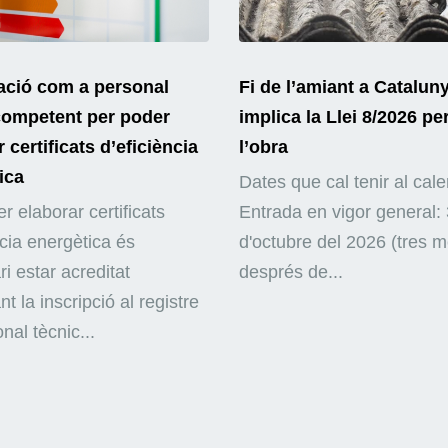
ació com a personal
Fi de l’amiant a Catalun
competent per poder
implica la Llei 8/2026 pe
 certificats d’eficiència
l’obra
ica
Dates que cal tenir al cale
r elaborar certificats
Entrada en vigor general: 
ncia energètica és
d'octubre del 2026 (tres 
i estar acreditat
després de...
nt la inscripció al registre
nal tècnic...