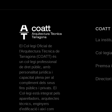
COATT
La instit
El Col·legi Oficial de
l’Arquitectura Tècnica de
Col·legi
Tarragona (COATT) és
un col·legi professional
Premsa i
de dret públic, amb
personalitat jurídica i
capacitat plena per al
Directori
compliment dels seus
fins públics i privats. El
Col·legi està integrat pels
aparelladors, arquitectes
tècnics, enginyers
d'edificació i així com