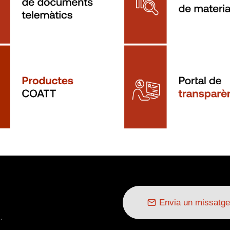
Envia un missatge
.