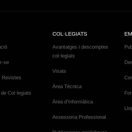
COL·LEGIATS
EM
ució
Avantatges i descomptes
Pub
col·legials
ar-se
De
Visats
 Revistes
Con
Àrea Tècnica
 de Col·legiats
For
Àrea d’Informàtica
Llo
Assessoria Professional