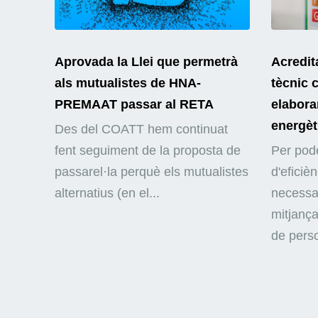
Aprovada la Llei que permetrà
Acredit
als mutualistes de HNA-
tècnic 
PREMAAT passar al RETA
elaborar
energèt
Des del COATT hem continuat
fent seguiment de la proposta de
Per pode
passarel·la perquè els mutualistes
d'eficiè
alternatius (en el...
necessar
mitjança
de perso