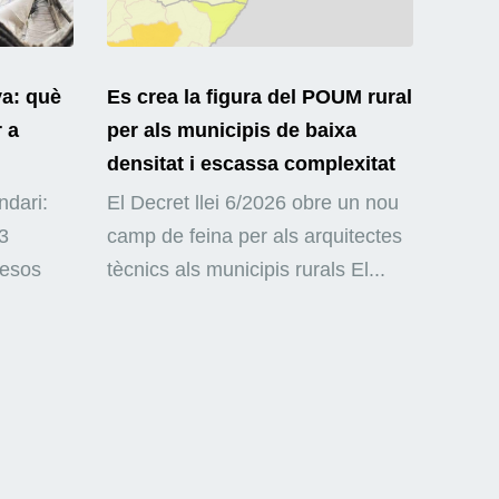
ya: què
Es crea la figura del POUM rural
r a
per als municipis de baixa
densitat i escassa complexitat
ndari:
El Decret llei 6/2026 obre un nou
3
camp de feina per als arquitectes
mesos
tècnics als municipis rurals El...