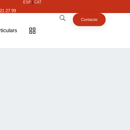
ESP
|
CAT
21 27 99
Contacte
ticulars