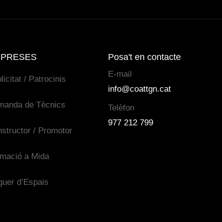
PRESES
Posa't en contacte
E-mail
licitat / Patrocinis
info@coattgn.cat
manda de Tècnics
Telèfon
977 212 799
structor / Promotor
mació a Mida
guer d’Espais