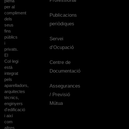
Professional
plena
per al
compliment
Publicacions
dels
periòdiques
seus
fins
públics
Servei
i
d’Ocupació
privats.
El
Col·legi
Centre de
està
Documentació
integrat
pels
aparelladors,
Assegurances
arquitectes
/ Previsió
tècnics,
Mútua
enginyers
d'edificació
i així
com
altres