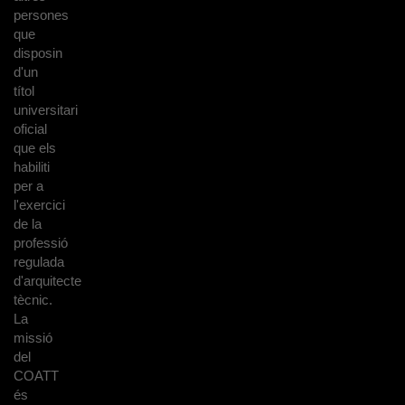
persones
que
disposin
d'un
títol
universitari
oficial
que els
habiliti
per a
l'exercici
de la
professió
regulada
d'arquitecte
tècnic.
La
missió
del
COATT
és