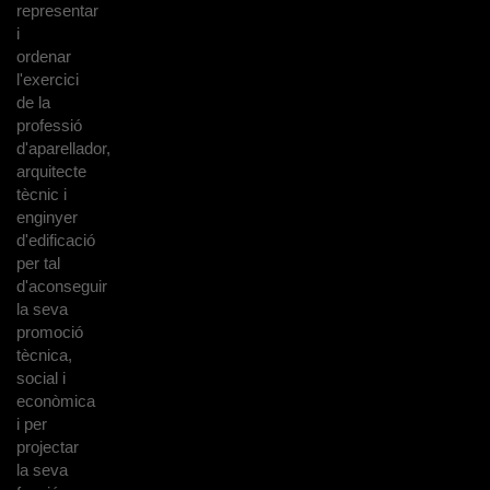
representar
i
ordenar
l'exercici
de la
professió
d'aparellador,
arquitecte
tècnic i
enginyer
d'edificació
per tal
d'aconseguir
la seva
promoció
tècnica,
social i
econòmica
i per
projectar
la seva