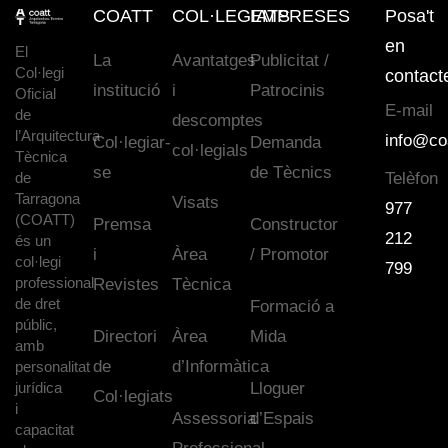
COATT
COL·LEGIATS
EMPRESES
Posa't
en
El
La
Avantatges
Publicitat /
Col·legi
contact
institució
i
Patrocinis
Oficial
E-mail
de
descomptes
l’Arquitectura
info@co
Col·legiar-
Demanda
col·legials
Tècnica
se
de Tècnics
de
Telèfon
Tarragona
Visats
977
(COATT)
Premsa
Constructor
212
és un
i
Àrea
/ Promotor
col·legi
799
professional
Revistes
Tècnica
de dret
Formació a
públic,
Directori
Àrea
Mida
amb
de
d’Informàtica
personalitat
jurídica
Lloguer
Col·legiats
i
Assessoria
d’Espais
capacitat