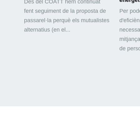
Des del COATT hem continuat
fent seguiment de la proposta de
Per pode
passarel·la perquè els mutualistes
d'eficiè
alternatius (en el...
necessar
mitjança
de perso