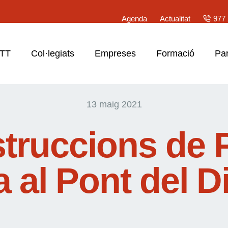
Agenda
Actualitat
977 
ATT
Col·legiats
Empreses
Formació
Par
13 maig 2021
truccions de 
 al Pont del D