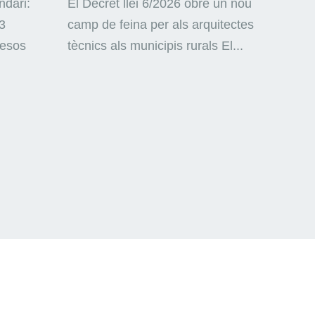
ndari:
El Decret llei 6/2026 obre un nou
3
camp de feina per als arquitectes
mesos
tècnics als municipis rurals El...