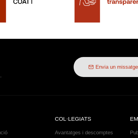
Envia un missatge
.
COL·LEGIATS
EM
ució
Avantatges i descomptes
Pub