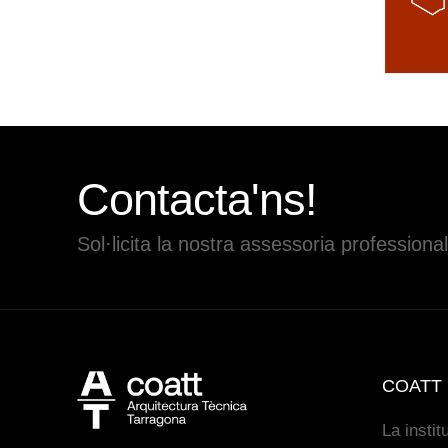
Contacta'ns!
Sol·licita la nostra assessoria professional
COATT
La instit