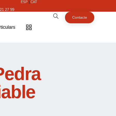
ESP
|
CAT
21 27 99
Contacte
ticulars
Pedra
iable