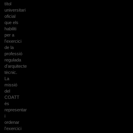
títol
universitari
oficial
que els
habiliti
per a
l'exercici
de la
professió
regulada
d'arquitecte
tècnic.
La
missió
del
COATT
és
representar
i
ordenar
l'exercici