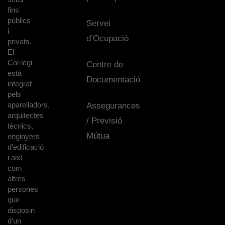
fins
públics
Servei
i
d’Ocupació
privats.
El
Col·legi
Centre de
està
Documentació
integrat
pels
aparelladors,
Assegurances
arquitectes
/ Previsió
tècnics,
Mútua
enginyers
d'edificació
i així
com
altres
persones
que
disposin
d'un