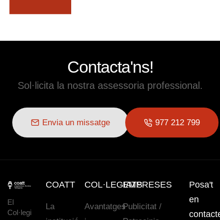
Contacta'ns!
Sol·licita la nostra assessoria professional.
Envia un missatge
977 212 799
COATT
COL·LEGIATS
EMPRESES
Posa't
en
El
La
Avantatges
Publicitat /
Col·legi
contact