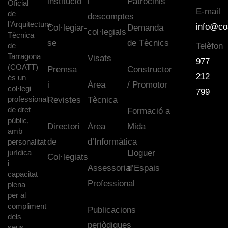
institució
i
Patrocinis
Oficial
E-mail
de
descomptes
l’Arquitectura
info@co
Col·legiar-
Demanda
col·legials
Tècnica
se
de Tècnics
de
Telèfon
Tarragona
Visats
977
(COATT)
Premsa
Constructor
212
és un
i
Àrea
/ Promotor
col·legi
799
professional
Revistes
Tècnica
de dret
Formació a
públic,
Directori
Àrea
Mida
amb
de
d’Informàtica
personalitat
jurídica
Lloguer
Col·legiats
i
Assessoria
d’Espais
capacitat
Professional
plena
per al
compliment
Publicacions
dels
periòdiques
seus