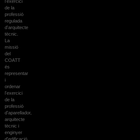
l'exercici
de la
professió
regulada
d'arquitecte
tècnic.
La
missió
del
COATT
és
representar
i
ordenar
l'exercici
de la
professió
d'aparellador,
arquitecte
tècnic i
enginyer
d'edificació