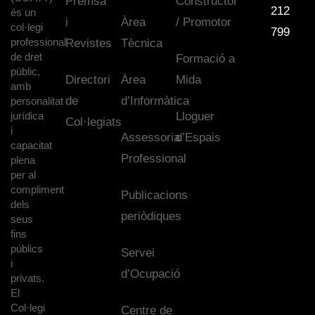
Premsa
Constructor
212
és un
i
Àrea
/ Promotor
col·legi
799
professional
Revistes
Tècnica
de dret
Formació a
públic,
Directori
Àrea
Mida
amb
de
d’Informàtica
personalitat
jurídica
Lloguer
Col·legiats
i
Assessoria
d’Espais
capacitat
Professional
plena
per al
compliment
Publicacions
dels
periòdiques
seus
fins
públics
Servei
i
d’Ocupació
privats.
El
Col·legi
Centre de