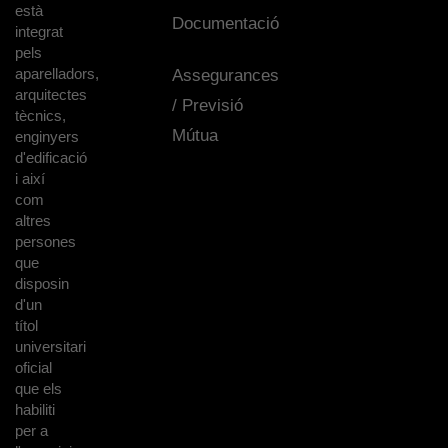
està
Documentació
integrat
pels
aparelladors,
Assegurances
arquitectes
/ Previsió
tècnics,
Mútua
enginyers
d'edificació
i així
com
altres
persones
que
disposin
d'un
títol
universitari
oficial
que els
habiliti
per a