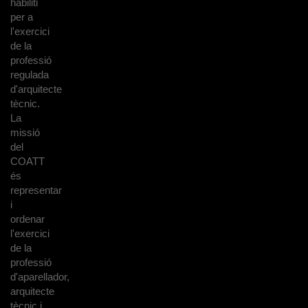
habiliti
per a
l'exercici
de la
professió
regulada
d'arquitecte
tècnic.
La
missió
del
COATT
és
representar
i
ordenar
l'exercici
de la
professió
d'aparellador,
arquitecte
tècnic i