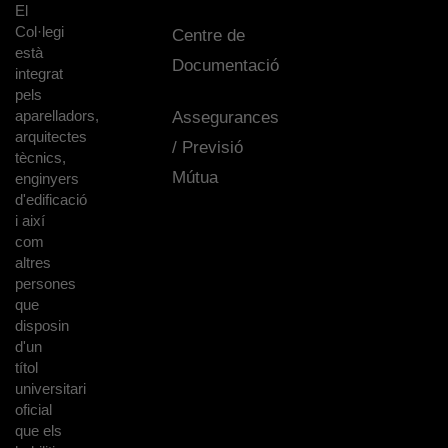
El
Col·legi
Centre de
està
Documentació
integrat
pels
aparelladors,
Assegurances
arquitectes
/ Previsió
tècnics,
Mútua
enginyers
d'edificació
i així
com
altres
persones
que
disposin
d'un
títol
universitari
oficial
que els