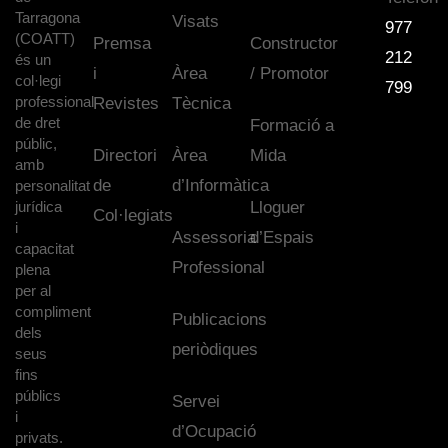
Tarragona
Visats
977
(COATT)
Premsa
Constructor
212
és un
i
Àrea
/ Promotor
col·legi
799
professional
Revistes
Tècnica
de dret
Formació a
públic,
Directori
Àrea
Mida
amb
de
d’Informàtica
personalitat
jurídica
Lloguer
Col·legiats
i
Assessoria
d’Espais
capacitat
Professional
plena
per al
compliment
Publicacions
dels
periòdiques
seus
fins
públics
Servei
i
d’Ocupació
privats.