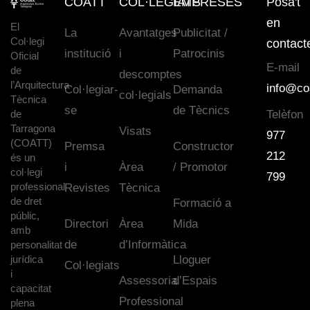
COATT
COL·LEGIATS
EMPRESES
Posa't
en
El
La
Avantatges
Publicitat /
Col·legi
contact
institució
i
Patrocinis
Oficial
E-mail
de
descomptes
l’Arquitectura
info@co
Col·legiar-
Demanda
col·legials
Tècnica
se
de Tècnics
de
Telèfon
Tarragona
Visats
977
(COATT)
Premsa
Constructor
212
és un
i
Àrea
/ Promotor
col·legi
799
professional
Revistes
Tècnica
de dret
Formació a
públic,
Directori
Àrea
Mida
amb
de
d’Informàtica
personalitat
jurídica
Lloguer
Col·legiats
i
Assessoria
d’Espais
capacitat
Professional
plena