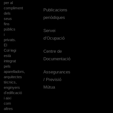
per al
compliment
Publicacions
dels
periòdiques
seus
fins
públics
Servei
i
d’Ocupació
privats.
El
Col·legi
Centre de
està
Documentació
integrat
pels
aparelladors,
Assegurances
arquitectes
/ Previsió
tècnics,
Mútua
enginyers
d'edificació
i així
com
altres