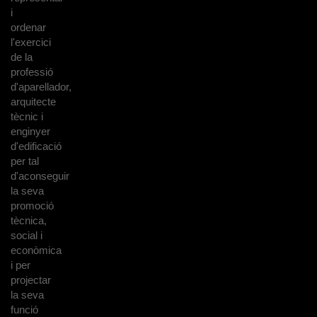
i
ordenar
l'exercici
de la
professió
d'aparellador,
arquitecte
tècnic i
enginyer
d'edificació
per tal
d'aconseguir
la seva
promoció
tècnica,
social i
econòmica
i per
projectar
la seva
funció