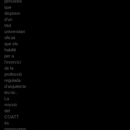
persones
que
disposin
d'un
títol
universitari
oficial
que els
habiliti
per a
l'exercici
de la
professió
regulada
d'arquitecte
tècnic.
La
missió
del
COATT
és
representar