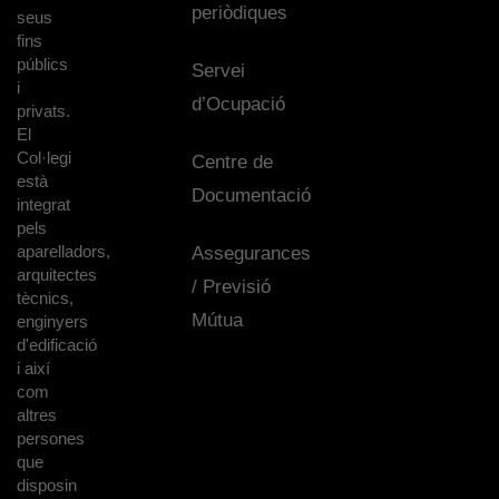
periòdiques
seus
fins
públics
Servei
i
d’Ocupació
privats.
El
Col·legi
Centre de
està
Documentació
integrat
pels
aparelladors,
Assegurances
arquitectes
/ Previsió
tècnics,
Mútua
enginyers
d'edificació
i així
com
altres
persones
que
disposin