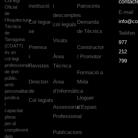
Col·legi
contact
institució
i
Patrocinis
Oficial
E-mail
de
descomptes
l’Arquitectura
info@co
Col·legiar-
Demanda
col·legials
Tècnica
se
de Tècnics
de
Telèfon
Tarragona
Visats
977
(COATT)
Premsa
Constructor
212
és un
i
Àrea
/ Promotor
col·legi
799
professional
Revistes
Tècnica
de dret
Formació a
públic,
Directori
Àrea
Mida
amb
de
d’Informàtica
personalitat
jurídica
Lloguer
Col·legiats
i
Assessoria
d’Espais
capacitat
Professional
plena
per al
compliment
Publicacions
dels