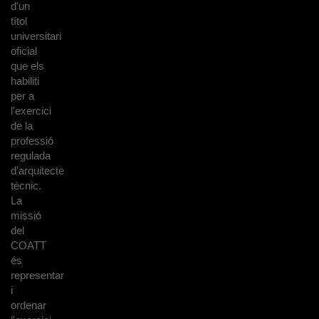
d'un
títol
universitari
oficial
que els
habiliti
per a
l'exercici
de la
professió
regulada
d'arquitecte
tècnic.
La
missió
del
COATT
és
representar
i
ordenar