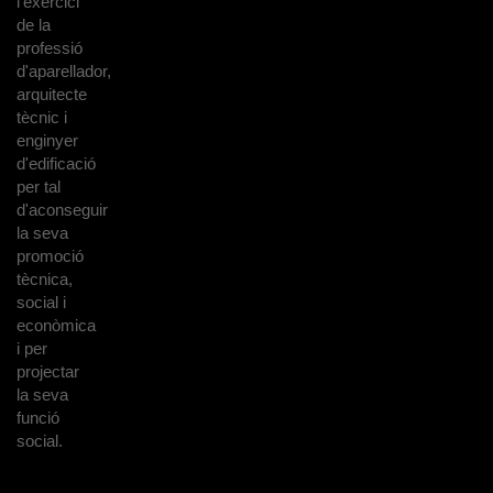
l'exercici
de la
professió
d'aparellador,
arquitecte
tècnic i
enginyer
d'edificació
per tal
d'aconseguir
la seva
promoció
tècnica,
social i
econòmica
i per
projectar
la seva
funció
social.